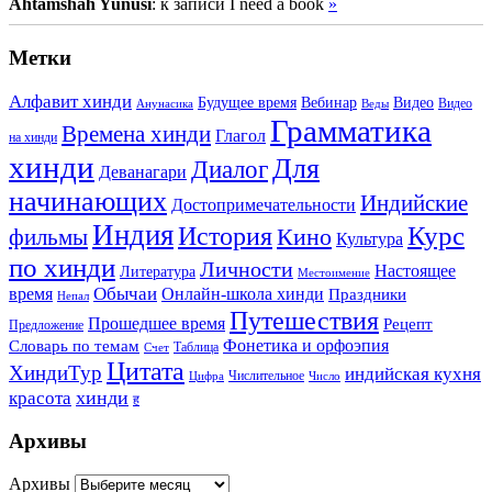
Ahtamshah Yunusi
: к записи I need a book
»
Метки
Алфавит хинди
Будущее время
Вебинар
Видео
Видео
Анунасика
Веды
Грамматика
Времена хинди
Глагол
на хинди
хинди
Для
Диалог
Деванагари
начинающих
Индийские
Достопримечательности
Индия
История
Курс
Кино
фильмы
Культура
по хинди
Личности
Настоящее
Литература
Местоимение
Обычаи
время
Онлайн-школа хинди
Праздники
Непал
Путешествия
Прошедшее время
Рецепт
Предложение
Фонетика и орфоэпия
Словарь по темам
Таблица
Счет
Цитата
ХиндиТур
индийская кухня
Числительное
Цифра
Число
хинди
красота
ह
Архивы
Архивы