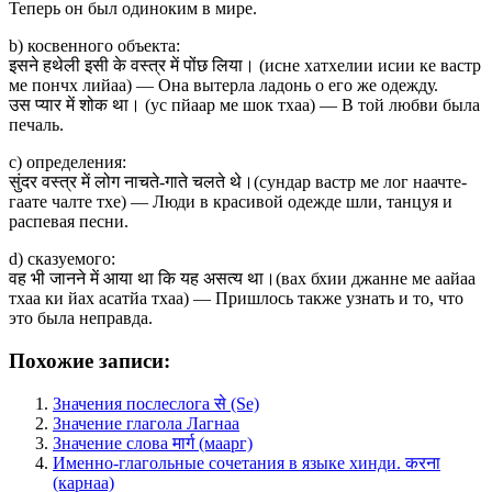
Теперь он был одиноким в мире.
b) косвенного объекта:
इसने हथेली इसी के वस्त्र में पोंछ लिया। (исне хатхелии исии ке вастр
ме пончх лийаа) — Она вытерла ладонь о его же одежду.
उस प्यार में शोक था। (ус пйаар ме шок тхаа) — В той любви была
печаль.
c) определения:
सुंदर वस्त्र में लोग नाचते-गाते चलते थे।(сундар вастр ме лог наачте-
гаате чалте тхе) — Люди в красивой одежде шли, танцуя и
распевая песни.
d) сказуемого:
वह भी जानने में आया था कि यह असत्य था।(вах бхии джанне ме аайаа
тхаа ки йах асатйа тхаа) — Пришлось также узнать и то, что
это была неправда.
Похожие записи:
Значения послеслога से (Se)
Значение глагола Лагнаа
Значение слова मार्ग (маарг)
Именно-глагольные сочетания в языке хинди. करना
(карнаа)