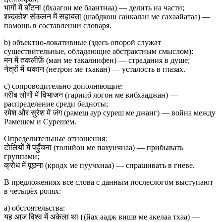
भागों में बाँटना (бхаагон ме баантнаа) — делить на части;
शब्दकोश संकलन में सहायता (шабдкош санкалан ме сахаайатаа) —
помощь в составлении словаря.
b) объектно-локативные (здесь опорой служат
существительные, обладающие абстрактным смыслом):
मन में तकलीफ़ें (ман ме такалиифен) — страдания в душе;
नेत्रों में थकान (нетрон ме тхакан) — усталость в глазах.
c) сопроводительно дополняющие:
ग़रीब लोगों में विभाजन (гарииб логон ме вибхааджан) —
распределение среди бедноты;
रमेश और सुरेश में जंग (рамеш аур суреш ме джанг) — война между
Рамешем и Сурешем.
Определительные отношения:
टोलियों में पहुँचना (толийон ме пахунчнаа) — прибывать
группами;
क्रोध में पूछना (кродх ме пуучхнаа) — спрашивать в гневе.
В предложениях все слова с данным послеслогом выступают
в четырёх ролях:
a) обстоятельства:
यह आज विश्व में अकेला था।(йах аадж вишв ме акелаа тхаа) —