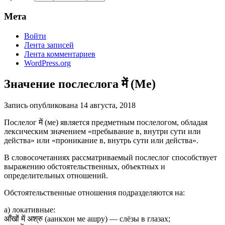
Мета
Войти
Лента записей
Лента комментариев
WordPress.org
Значение послеслога में (Me)
Запись опубликована
14 августа, 2018
Послелог में (ме) является предметным послелогом, обладая
лексическим значением «пребывание в, внутри сути или
действа» или «проникание в, внутрь сути или действа».
В словосочетаниях рассматриваемый послеслог способствует
выражению обстоятельственных, объектных и
определительных отношений.
Обстоятельственные отношения подразделяются на:
a) локативные:
आँखों में अश्रु (аанкхон ме ашру) — слёзы в глазах;