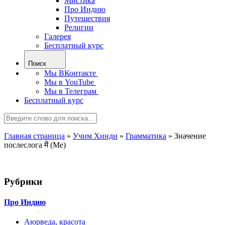
Мистика
Про Индию
Путешествия
Религии
Галерея
Бесплатный курс
Поиск
Мы ВКонтакте
Мы в YouTube
Мы в Телеграм
Бесплатный курс
Главная страница
»
Учим Хинди
»
Грамматика
»
Значение
послеслога में (Me)
Рубрики
Про Индию
Аюрведа, красота