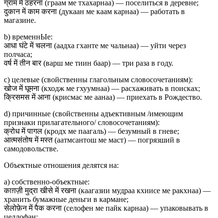
ग्राम में ठहरना (граам ме тхахарнаа) — поселиться в деревне;
दुकान में काम करना (дукаан ме каам карнаа) — работать в
магазине.
b) временнЫе:
आधा घंटे में चलना (аадха гханте ме чальнаа) — уйти через
полчаса;
वर्ष में तीन बार (варш ме тиин баар) — три раза в году.
c) целевые (свойственны глагольным словосочетаниям):
खोज में घूमना (кходж ме гхуумнаа) — расхаживать в поисках;
क्रिसमस में आना (крисмас ме аанаа) — приехать в Рождество.
d) причинные (свойственны адъективным /имеющим
признаки прилагательного/ словосочетаниям):
क्रोध में पागल (кродх ме паагаль) — безумный в гневе;
आत्मसंतोष में मस्त (аатмсантош ме маст) — погрязший в
самодовольстве.
Объектные отношения делятся на:
a) собственно-объектные:
काग़ज़ी मुद्रा खीसे में रखना (каагазии мудраа кхиисе ме ракхнаа) —
хранить бумажные деньги в кармане;
सेलोफ़ेन में पैक करना (селофен ме пайк карнаа) — упаковывать в
целлофан;