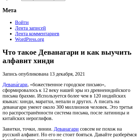
Мета
Войти
Лента записей
Лента комментариев
WordPress.org
Что такое Деванагари и как выучить
алфавит хинди
Запись опубликована
13 декабря, 2021
Девана́гари
, «божественное городское письмо»,
сформировалось к 12 веку нашей эры из древнеиндийского
письма брахми. Используется более чем в 120 индийских
языках: хинди, маратхи, непали и других. А писать на
деванагари умеют около 300 миллионов человек. Это третья
по распространённости система письма, после латиницы и
китайских иероглифов.
Завитки, точки, линии.
Деванагари
совсем не похож на
русский алфавит. Но его не стоит бояться. Давайте разберёмся