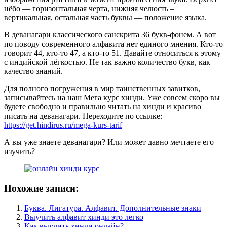
нёбо — горизонтальная черта, нижняя челюсть –
вертикальная, остальная часть буквы — положение языка.
В деванагари классического санскрита 36 букв-фонем. А вот
по поводу современного алфавита нет единого мнения. Кто-то
говорит 44, кто-то 47, а кто-то 51. Давайте относиться к этому
с индийской лёгкостью. Не так важно количество букв, как
качество знаний.
Для полного погружения в мир таинственных завитков,
записывайтесь на наш Мега курс хинди. Уже совсем скоро вы
будете свободно и правильно читать на хинди и красиво
писать на деванагари. Переходите по ссылке:
https://get.hindirus.ru/mega-kurs-tarif
А вы уже знаете деванагари? Или может давно мечтаете его
изучить?
Похожие записи:
Буква. Лигатура. Алфавит. Дополнительные знаки
Выучить алфавит хинди это легко
Как выучить хинди онлайн?