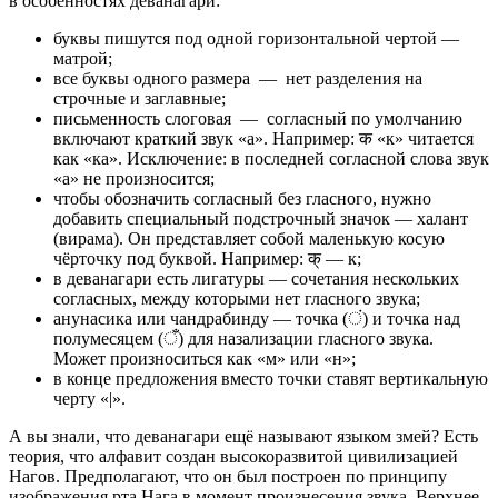
в особенностях деванагари:
буквы пишутся под одной горизонтальной чертой —
матрой;
все буквы одного размера — нет разделения на
строчные и заглавные;
письменность слоговая — согласный по умолчанию
включают краткий звук «а». Например: क «к» читается
как «ка». Исключение: в последней согласной слова звук
«а» не произносится;
чтобы обозначить согласный без гласного, нужно
добавить специальный подстрочный значок — халант
(вирама). Он представляет собой маленькую косую
чёрточку под буквой. Например: क् — к;
в деванагари есть лигатуры — сочетания нескольких
согласных, между которыми нет гласного звука;
анунасика или чандрабинду — точка (ं) и точка над
полумесяцем (ँ) для назализации гласного звука.
Может произноситься как «м» или «н»;
в конце предложения вместо точки ставят вертикальную
черту «|».
А вы знали, что деванагари ещё называют языком змей? Есть
теория, что алфавит создан высокоразвитой цивилизацией
Нагов. Предполагают, что он был построен по принципу
изображения рта Нага в момент произнесения звука. Верхнее