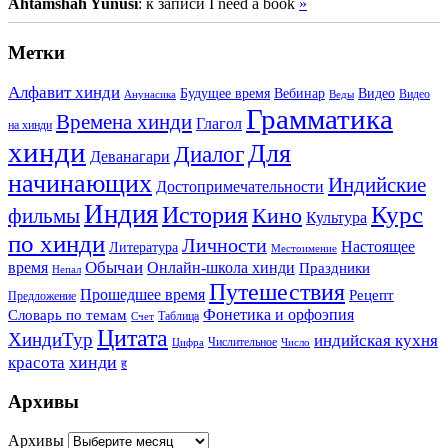
Ahtamshah Yunusi
: к записи I need a book
»
Метки
Алфавит хинди
Будущее время
Вебинар
Видео
Видео
Анунасика
Веды
Грамматика
Времена хинди
Глагол
на хинди
хинди
Для
Диалог
Деванагари
начинающих
Индийские
Достопримечательности
Индия
История
Курс
Кино
фильмы
Культура
по хинди
Личности
Настоящее
Литература
Местоимение
Обычаи
время
Онлайн-школа хинди
Праздники
Непал
Путешествия
Прошедшее время
Рецепт
Предложение
Фонетика и орфоэпия
Словарь по темам
Таблица
Счет
Цитата
ХиндиТур
индийская кухня
Числительное
Цифра
Число
хинди
красота
ह
Архивы
Архивы