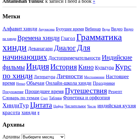
Ahtamshah Yunusi
: к записи I need a book
»
Метки
Алфавит хинди
Будущее время
Вебинар
Видео
Видео
Анунасика
Веды
Грамматика
Времена хинди
Глагол
на хинди
хинди
Для
Диалог
Деванагари
начинающих
Индийские
Достопримечательности
Индия
История
Курс
Кино
фильмы
Культура
по хинди
Личности
Настоящее
Литература
Местоимение
Обычаи
время
Онлайн-школа хинди
Праздники
Непал
Путешествия
Прошедшее время
Рецепт
Предложение
Фонетика и орфоэпия
Словарь по темам
Таблица
Счет
Цитата
ХиндиТур
индийская кухня
Числительное
Цифра
Число
хинди
красота
ह
Архивы
Архивы