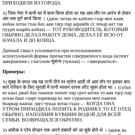
ПРИХОДИЛИ ИЗ ГОРОДА.
२) जिस नेता ने कभी घर में काम किया होता था यह आम तौर पर आरंभ से लेकर
अंत तक पूर्ण कार्य किया । (джис нетаа не кабхии гхар мен каам
кийаа хотаа тхаа йах аам таур пар аарамбх се лекар ант так
пуурн каарйа кийаа) — ТОТ РУКОВОДИТЕЛЬ, КОТОРЫЙ
ОБЫЧНО ДЕЛАЛ РАБОТУ ДОМА, ДЕЛАЛ ЕЁ ВСЮ ОТ
НАЧАЛА И ДО КОНЦА.
Данный смысл усиливается при использовании
аспектуальной формы причастия совершенного вида (аспект
завершения с глаголом चुकना (чукнаа) — «завершаться».
Примеры:
१) सुबह के काल जब यह पानी पीने पर स्रोत आती तो आम तौर पर इसका बाप
सारे परिवार के लिए सुराही में पानी भरकर वापस लौट चुका होता था । (субах
ке каал джаб йах паании пиине пар срот аатии то аам таур пар
искаа баап сааре париваар ке лие сураахии мен паании
бхаркар ваапас лаут чукаа хотаа тхаа) — КОГДА ОНА
УТРОМ ПРИХОДИЛА ПОПИТЬ К РОДНИКУ, ТО ЕЁ ОТЕЦ
ОБЫЧНО, НАПОЛНИВ КУВШИН ВОДОЙ ДЛЯ ВСЕЙ
СЕМЬИ, ВОЗВРАЩАЛСЯ ОБРАТНО.
२) अशोक व प्रेम दोपहर तक अपने दफ़्तरों को आ चुके होते थे । (ашок ва