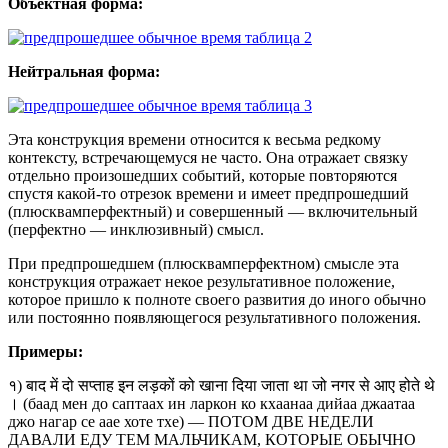
Объектная форма:
Нейтральная форма:
Эта конструкция времени относится к весьма редкому
контексту, встречающемуся не часто. Она отражает связку
отдельно произошедших событий, которые повторяются
спустя какой-то отрезок времени и имеет предпрошедший
(плюсквамперфектный) и совершенный — включительный
(перфектно — инклюзивный) смысл.
При предпрошедшем (плюсквамперфектном) смысле эта
конструкция отражает некое результативное положение,
которое пришло к полноте своего развития до иного обычно
или постоянно появляющегося результативного положения.
Примеры:
१) बाद में दो सप्ताह इन लड़कों को खाना दिया जाता था जो नगर से आए होते थे
। (баад мен до саптаах ин ларкон ко кхаанаа дийаа джаатаа
джо нагар се аае хоте тхе) — ПОТОМ ДВЕ НЕДЕЛИ
ДАВАЛИ ЕДУ ТЕМ МАЛЬЧИКАМ, КОТОРЫЕ ОБЫЧНО