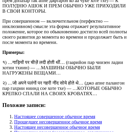
прем допахар так апне дафтарон ко аа чуке хоте тхе) — К
ПОЛУДНЮ АШОК И ПРЕМ ОБЫЧНО УЖЕ ПРИХОДИЛИ
В СВОИ КОНТОРЫ.
При совершенном — включительном (перфектно —
инклюзивном) смысле эта форма отражает результативное
положение, которое по обыкновению достигло всей полноты
своего развития до момента во времени и продолжает быть и
после момента во времени.
Примеры:
१) …गाड़ियों पर चीज़ें लदी होती थीं… (гаарийон пар чиизен ладии
хотии тхиин) — …МАШИНЫ ОБЫЧНО БЫЛИ
НАГРУЖЕНЫ ВЕЩАМИ…
२) …जो अपने पलंगों पर गहरी नींद सोये होते थे… (джо апне палангон
пар гахрии ниинд сое хоте тхе) — …КОТОРЫЕ ОБЫЧНО
КРЕПКО СПАЛИ НА СВОИХ КРОВАТЯХ…
Похожие записи:
Настоящее совершенное обычное время
Прошедшее несовершенное обычное время
Настоящее несовершенное обычное время