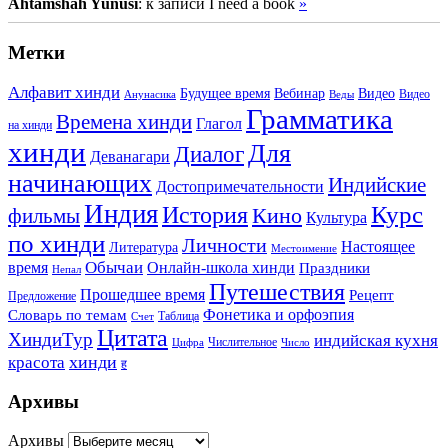
Ahtamshah Yunusi
: к записи I need a book
»
Метки
Алфавит хинди
Будущее время
Вебинар
Видео
Видео
Анунасика
Веды
Грамматика
Времена хинди
Глагол
на хинди
хинди
Для
Диалог
Деванагари
начинающих
Индийские
Достопримечательности
Индия
История
Курс
Кино
фильмы
Культура
по хинди
Личности
Настоящее
Литература
Местоимение
Обычаи
время
Онлайн-школа хинди
Праздники
Непал
Путешествия
Прошедшее время
Рецепт
Предложение
Фонетика и орфоэпия
Словарь по темам
Таблица
Счет
Цитата
ХиндиТур
индийская кухня
Числительное
Цифра
Число
хинди
красота
ह
Архивы
Архивы