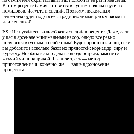
из бамии или окры заставит вас полюбить её раз и навсегда.
В этом рецепте бамия готовится в густом пряном соусе из
помидоров, йогурта и специй. Поэтому прекрасным
решением будет подать её с традиционными рисом басмати
или лепешкой.
P.S.: Не пугайтесь разнообразия специй в рецепте. Даже, если
у вас в арсенале минимальный набор, блюдо всё равно
получится вкусным и особенным! Будет просто отлично, если
вы добавите несколько базовых пряностей: кориандр, зиру и
куркуму. Не обязательно делать блюдо острым, замените
жгучий чили паприкой. Главное здесь — метод
приготовления и, конечно, же — ваше вдохновение
процессом!