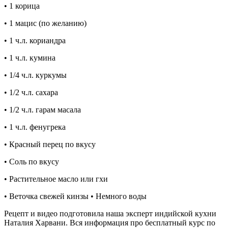
• 1 корица
• 1 мацис (по желанию)
• 1 ч.л. кориандра
• 1 ч.л. кумина
• 1/4 ч.л. куркумы
• 1/2 ч.л. сахара
• 1/2 ч.л. гарам масала
• 1 ч.л. фенугрека
• Красный перец по вкусу
• Соль по вкусу
• Растительное масло или гхи
• Веточка свежей кинзы • Немного воды
Рецепт и видео подготовила наша эксперт индийской кухни
Наталия Харвани. Вся информация про бесплатный курс по