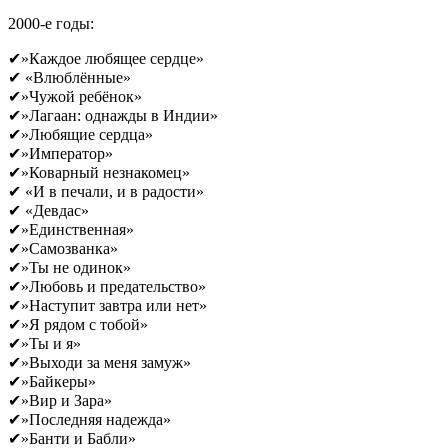
2000-е годы:
✔»Каждое любящее сердце»
✔ «Влюблённые»
✔»Чужой ребёнок»
✔»Лагаан: однажды в Индии»
✔»Любящие сердца»
✔»Император»
✔»Коварный незнакомец»
✔ «И в печали, и в радости»
✔ «Девдас»
✔»Единственная»
✔»Самозванка»
✔»Ты не одинок»
✔»Любовь и предательство»
✔»Наступит завтра или нет»
✔»Я рядом с тобой»
✔»Ты и я»
✔»Выходи за меня замуж»
✔»Байкеры»
✔»Вир и Зара»
✔»Последняя надежда»
✔»Банти и Бабли»