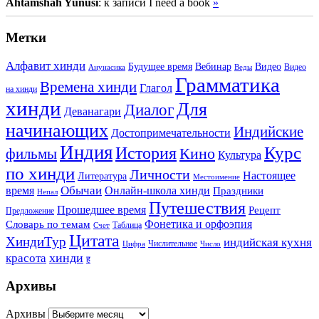
Ahtamshah Yunusi
: к записи I need a book
»
Метки
Алфавит хинди
Будущее время
Вебинар
Видео
Видео
Анунасика
Веды
Грамматика
Времена хинди
Глагол
на хинди
хинди
Для
Диалог
Деванагари
начинающих
Индийские
Достопримечательности
Индия
История
Курс
Кино
фильмы
Культура
по хинди
Личности
Настоящее
Литература
Местоимение
Обычаи
время
Онлайн-школа хинди
Праздники
Непал
Путешествия
Прошедшее время
Рецепт
Предложение
Фонетика и орфоэпия
Словарь по темам
Таблица
Счет
Цитата
ХиндиТур
индийская кухня
Числительное
Цифра
Число
хинди
красота
ह
Архивы
Архивы