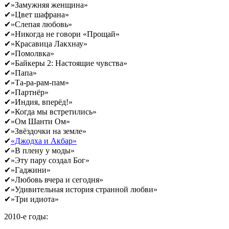
✔»Замужняя женщина»
✔»Цвет шафрана»
✔»Слепая любовь»
✔»Никогда не говори «Прощай»
✔»Красавица Лакхнау»
✔»Помолвка»
✔»Байкеры 2: Настоящие чувства»
✔»Папа»
✔»Та-ра-рам-пам»
✔»Партнёр»
✔»Индия, вперёд!»
✔»Когда мы встретились»
✔»Ом Шанти Ом»
✔»Звёздочки на земле»
✔
«Джодха и Акбар»
✔»В плену у моды»
✔»Эту пару создал Бог»
✔»Гаджини»
✔»Любовь вчера и сегодня»
✔»Удивительная история странной любви»
✔»Три идиота»
2010-е годы: