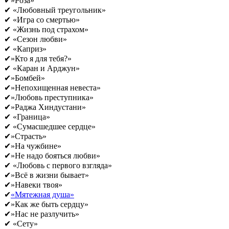
✔»Роза»
✔ «Любовный треугольник»
✔ «Игра со смертью»
✔ «Жизнь под страхом»
✔ «Сезон любви»
✔ «Каприз»
✔»Кто я для тебя?»
✔ «Каран и Арджун»
✔»Бомбей»
✔»Непохищенная невеста»
✔»Любовь преступника»
✔»Раджа Хиндустани»
✔ «Граница»
✔ «Сумасшедшее сердце»
✔»Страсть»
✔»На чужбине»
✔»Не надо бояться любви»
✔ «Любовь с первого взгляда»
✔»Всё в жизни бывает»
✔»Навеки твоя»
✔
«Мятежная душа»
✔»Как же быть сердцу»
✔»Нас не разлучить»
✔ «Сету»