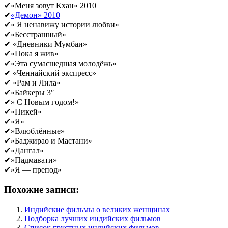
✔»Меня зовут Кхан» 2010
✔
«Демон» 2010
✔» Я ненавижу истории любви»
✔»Бесстрашный»
✔ «Дневники Мумбаи»
✔»Пока я жив»
✔»Эта сумасшедшая молодёжь»
✔ «Ченнайский экспресс»
✔ «Рам и Лила»
✔»Байкеры 3″
✔» С Новым годом!»
✔»Пикей»
✔»Я»
✔»Влюблённые»
✔»Баджирао и Мастани»
✔»Дангал»
✔»Падмавати»
✔»Я — препод»
Похожие записи:
Индийские фильмы о великих женщинах
Подборка лучших индийских фильмов
Список грустных индийских фильмов