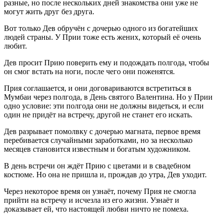
разные, но после нескольких дней знакомства они уже не
могут жить друг без друга.
Вот только Дев обручён с дочерью одного из богатейших
людей страны. У Прии тоже есть жених, который её очень
любит.
Дев просит Прию поверить ему и подождать полгода, чтобы
он смог встать на ноги, после чего они поженятся.
Прия соглашается, и они договариваются встретиться в
Мумбаи через полгода, в День святого Валентина. Но у Прии
одно условие: эти полгода они не должны видеться, и если
один не придёт на встречу, другой не станет его искать.
Дев разрывает помолвку с дочерью магната, первое время
перебивается случайными заработками, но за несколько
месяцев становится известным и богатым художником.
В день встречи он ждёт Прию с цветами и в свадебном
костюме. Но она не пришла и, прождав до утра, Дев уходит.
Через некоторое время он узнаёт, почему Прия не смогла
прийти на встречу и исчезла из его жизни. Узнаёт и
доказывает ей, что настоящей любви ничто не помеха.