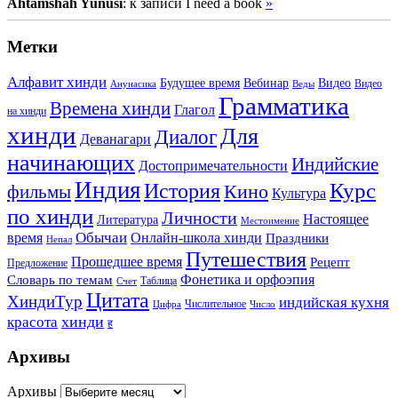
Ahtamshah Yunusi
: к записи I need a book
»
Метки
Алфавит хинди
Будущее время
Вебинар
Видео
Видео
Анунасика
Веды
Грамматика
Времена хинди
Глагол
на хинди
хинди
Для
Диалог
Деванагари
начинающих
Индийские
Достопримечательности
Индия
История
Курс
Кино
фильмы
Культура
по хинди
Личности
Настоящее
Литература
Местоимение
Обычаи
время
Онлайн-школа хинди
Праздники
Непал
Путешествия
Прошедшее время
Рецепт
Предложение
Фонетика и орфоэпия
Словарь по темам
Таблица
Счет
Цитата
ХиндиТур
индийская кухня
Числительное
Цифра
Число
хинди
красота
ह
Архивы
Архивы