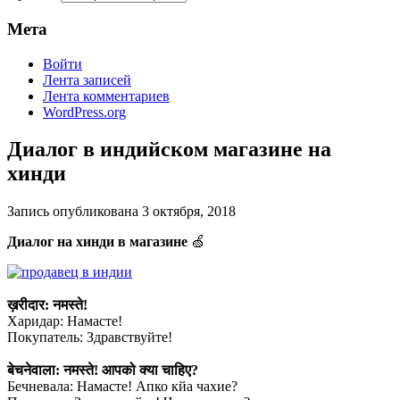
Мета
Войти
Лента записей
Лента комментариев
WordPress.org
Диалог в индийском магазине на
хинди
Запись опубликована
3 октября, 2018
Диалог на хинди в магазине
🍏
⠀
ख़रीदार: नमस्ते!
Харидар: Намасте!
Покупатель: Здравствуйте!
⠀
बेचनेवाला: नमस्ते! आपको क्या चाहिए?
Бечневала: Намасте! Апко кйа чахие?