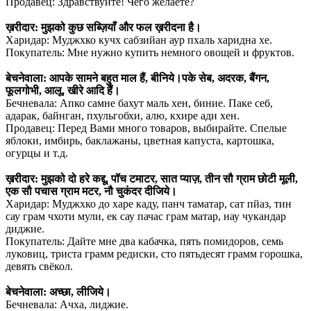
Продавец: Здравствуйте! Чего желаете?
⠀
ख़रीदार: मुझको कुछ सब्ज़ियाँ और फल ख़रीदना है।
Харидар: Муджхко кучх сабзийан аур пхаль харидна хе.
Покупатель: Мне нужно купить немного овощей и фруктов.
⠀
बेचनेवाला: आपके सामने बहुत माल हैं, बीनिये।पके सेब, अदरक, बैंगन,
फूलगोभी, आलू, खीरे आदि हैं।
Бечневала: Апко самне бахут маль хен, биние. Паке себ,
адарак, байнган, пхульгобхи, алю, кхире ади хен.
Продавец: Перед Вами много товаров, выбирайте. Спелые
яблоки, имбирь, баклажаны, цветная капуста, картошка,
огурцы и т.д.
⠀
ख़रीदार: मुझको दो हरे कद्दू, पॉच टमाटर, सात प्याज़, तीन सौ ग्राम छोटी मूली,
एक सौ पचास ग्राम मटर, नौ चुकंदर दीजिये।
Харидар: Муджхко до харе каду, панч таматар, сат пйаз, тин
сау грам чхоти мули, ек сау пачас грам матар, нау чукандар
диджие.
Покупатель: Дайте мне два кабачка, пять помидоров, семь
луковиц, триста грамм редиски, сто пятьдесят грамм горошка,
девять свёкол.
⠀
बेचनेवाला: अच्छा, लीजिये।
Бечневала: Ачха, лиджие.