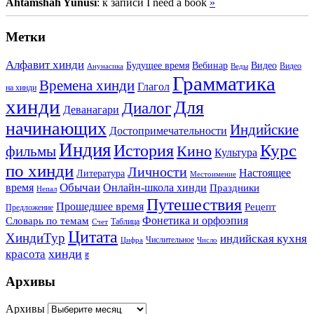
Ahtamshah Yunusi
: к записи I need a book
»
Метки
Алфавит хинди
Будущее время
Вебинар
Видео
Видео
Анунасика
Веды
Грамматика
Времена хинди
Глагол
на хинди
хинди
Для
Диалог
Деванагари
начинающих
Индийские
Достопримечательности
Индия
История
Курс
Кино
фильмы
Культура
по хинди
Личности
Настоящее
Литература
Местоимение
Обычаи
время
Онлайн-школа хинди
Праздники
Непал
Путешествия
Прошедшее время
Рецепт
Предложение
Фонетика и орфоэпия
Словарь по темам
Таблица
Счет
Цитата
ХиндиТур
индийская кухня
Числительное
Цифра
Число
хинди
красота
ह
Архивы
Архивы