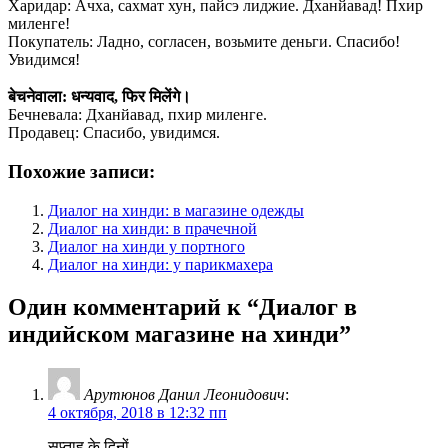
Харидар: Ачха, сахмат хун, пайсэ лиджие. Дханйавад! Пхир
миленге!
Покупатель: Ладно, согласен, возьмите деньги. Спасибо!
Увидимся!
⠀
बेचनेवाला: धन्यवाद, फिर मिलेंगे।
Бечневала: Дханйавад, пхир миленге.
Продавец: Спасибо, увидимся.
Похожие записи:
Диалог на хинди: в магазине одежды
Диалог на хинди: в прачечной
Диалог на хинди у портного
Диалог на хинди: у парикмахера
Один комментарий к “
Диалог в
индийском магазине на хинди
”
Арутюнов Данил Леонидович
:
4 октября, 2018 в 12:32 пп
सप्ताह के दिनों