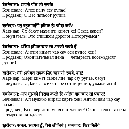
बेचनेवाला: आपसे पॉच सौ रुपये!
Бечневала: Апсе панч сау рупае!
Продавец: С Вас пятьсот рупий!
⠀
ख़रीदार: यह बहुत महँगी क़ीमत है! सौदा करें?
Харидар: Ях бахут маханги кимат хе! Сауда карен?
Покупатель: Это слишком дорого! Поторгуемся?
⠀
बेचनेवाला: अंतिम क़ीमत चार सौ अस्सी रुपये हैं!
Бечневала: Антим кимат чар сау аси рупае хен!
Продавец: Окончательная цена — четыреста восемьдесят
рупий!
⠀
ख़रीदार: मेरी tक़ीमत सबके लिए चार सौ रुपये, बाबू!
Харидар: Мери кимат сабке лие чар сау рупае, бабу!
Покупатель: Даю за всё четыре сотни рупий, уважаемый!
⠀
बेचनेवाला: आप मुझको निराश करते हैं! अंतिम दाम चार सौ पचास!
Бечневала: Ап муджко нираш карте хен! Антим дам чар сау
пачас!
Продавец: Вы ввергаете меня в отчаяние! Окончательная цена
четыреста пятьдесят!
⠀
ख़रीदार: अच्छा, सहमत हूँ , पैसे लीजिये। धन्यवाद! फिर मिलेंगे!