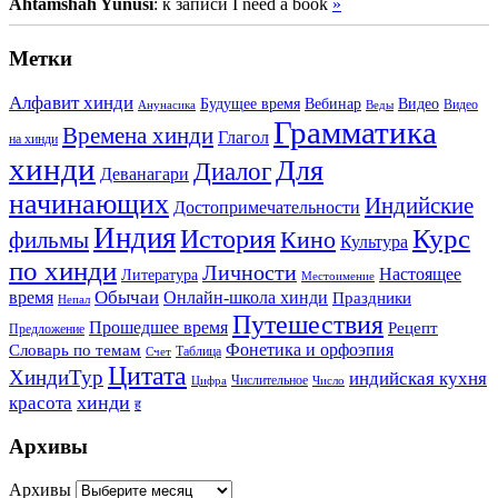
Ahtamshah Yunusi
: к записи I need a book
»
Метки
Алфавит хинди
Будущее время
Вебинар
Видео
Видео
Анунасика
Веды
Грамматика
Времена хинди
Глагол
на хинди
хинди
Для
Диалог
Деванагари
начинающих
Индийские
Достопримечательности
Индия
История
Курс
Кино
фильмы
Культура
по хинди
Личности
Настоящее
Литература
Местоимение
Обычаи
время
Онлайн-школа хинди
Праздники
Непал
Путешествия
Прошедшее время
Рецепт
Предложение
Фонетика и орфоэпия
Словарь по темам
Таблица
Счет
Цитата
ХиндиТур
индийская кухня
Числительное
Цифра
Число
хинди
красота
ह
Архивы
Архивы