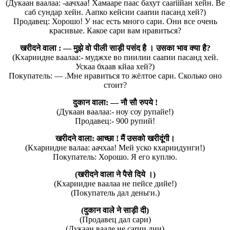
(Дукаан ваалаа: -аачхаа! Хамааре паас бахут сааriiйан хейн. Ве
саб сундар хейн. Аапко кейсии сааrии пасанд хей?)
Продавец: Хорошо! У нас есть много сари. Они все очень
красивые. Какое сари вам нравиться?
खरीदने वाला : — मुझे वो पीली साड़ी पसंद है । उसका भाव क्या है?
(Кхариидне ваалаа:- муджхе во пиилии сааrии пасанд хей.
Ускаа бхаав кйаа хей?)
Покупатель: — .Мне нравиться то жёлтое сари. Сколько оно
стоит?
दुकान वाला: — नौ सौ रुपये !
(Дукаан ваалаа:- ноу соу рупайе!)
Продавец:- 900 рупий!
खरीदने वाला: आच्छा ! मैं उसको खरीदूंगी।
(Кхариидне валаа: аачхаа! Мей уско кхариидунги!)
Покупатель: Хорошо. Я его куплю.
(खरीदने वाला ने पैसे दिये ।)
(Кхариидне ваалаа не пейсе дийе!)
(Покупатель дал деньги.)
(दुकान वाले ने साड़ी दी)
(Продавец дал сари)
(Дукаан ваале не саrии дии)