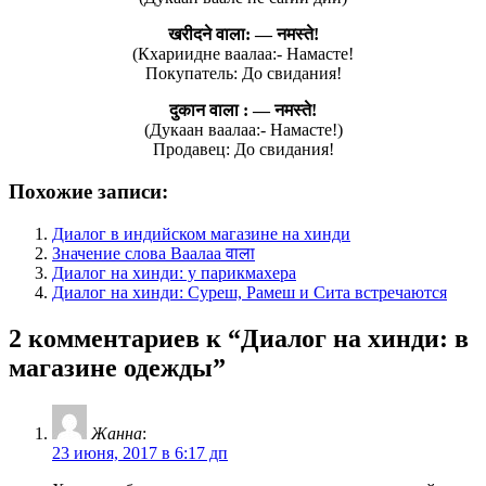
खरीदने वाला: — नमस्ते!
(Кхариидне ваалаа:- Намасте!
Покупатель: До свидания!
दुकान वाला : — नमस्ते!
(Дукаан ваалаа:- Намасте!)
Продавец: До свидания!
Похожие записи:
Диалог в индийском магазине на хинди
Значение слова Ваалаа वाला
Диалог на хинди: у парикмахера
Диалог на хинди: Суреш, Рамеш и Сита встречаются
2 комментариев к “
Диалог на хинди: в
магазине одежды
”
Жанна
:
23 июня, 2017 в 6:17 дп