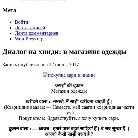
Мета
Войти
Лента записей
Лента комментариев
WordPress.org
Диалог на хинди: в магазине одежды
Запись опубликована
22 июня, 2017
कपड़ों की दुकान
Магазин одежды
खरीदने वाला :- नमस्ते, मैं साड़ी खरीदना चाहती हूँ।
(Кхариидне ваалаа: — Намасте, мей сааrии кхарииднаа чахти
гуу.)
Покупатель: -Здравствуйте, я хочу купить сари.
दुकान वाला : — आच्छा ! हमारे पास बहुत साड़ियां हैं। वे सब सुन्दर हैं ।
आपको कैसी साड़ी पसंद है ?