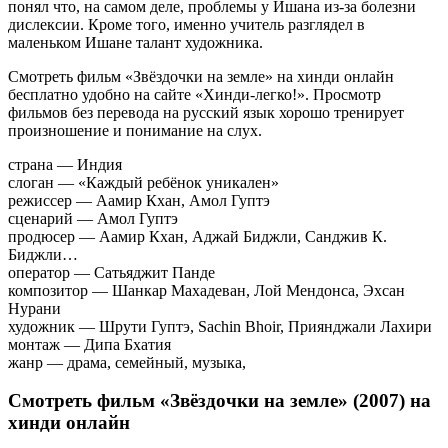
понял что, на самом деле, проблемы у Ишана из-за болезни
дислексии. Кроме того, именно учитель разглядел в
маленьком Ишане талант художника.
Смотреть фильм «Звёздочки на земле» на хинди онлайн
бесплатно удобно на сайте «Хинди-легко!». Просмотр
фильмов без перевода на русский язык хорошо тренирует
произношение и понимание на слух.
страна — Индия
слоган — «Каждый ребёнок уникален»
режиссер — Аамир Кхан, Амол Гуптэ
сценарий — Амол Гуптэ
продюсер — Аамир Кхан, Аджай Биджли, Санджив К.
Биджли…
оператор — Сатьяджит Панде
композитор — Шанкар Махадеван, Лой Мендонса, Эхсан
Нурани
художник — Шрути Гуптэ, Sachin Bhoir, Приянджали Лахири
монтаж — Дипа Бхатия
жанр — драма, семейный, музыка,
Смотреть фильм «Звёздочки на земле» (2007) на
хинди онлайн