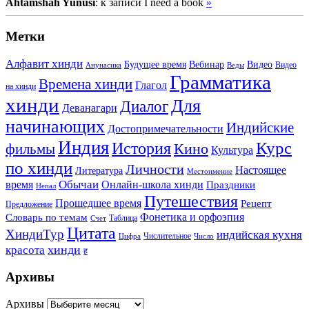
Ahtamshah Yunusi
: к записи I need a book
»
Метки
Алфавит хинди
Будущее время
Вебинар
Видео
Видео
Анунасика
Веды
Грамматика
Времена хинди
Глагол
на хинди
хинди
Для
Диалог
Деванагари
начинающих
Индийские
Достопримечательности
Индия
История
Курс
Кино
фильмы
Культура
по хинди
Личности
Настоящее
Литература
Местоимение
Обычаи
время
Онлайн-школа хинди
Праздники
Непал
Путешествия
Прошедшее время
Рецепт
Предложение
Фонетика и орфоэпия
Словарь по темам
Таблица
Счет
Цитата
ХиндиТур
индийская кухня
Числительное
Цифра
Число
хинди
красота
ह
Архивы
Архивы