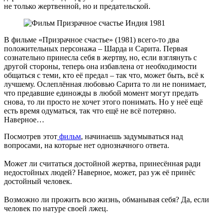
не только жертвенной, но и предательской.
В фильме «Призрачное счастье» (1981) всего-то два
положительных персонажа – Шарда и Сарита. Первая
сознательно принесла себя в жертву, но, если взглянуть с
другой стороны, теперь она избавлена от необходимости
общаться с теми, кто её предал – так что, может быть, всё к
лучшему. Ослеплённая любовью Сарита то ли не понимает,
что предавшие единожды в любой момент могут предать
снова, то ли просто не хочет этого понимать. Но у неё ещё
есть время одуматься, так что ещё не всё потеряно.
Наверное…
Посмотрев этот
фильм
, начинаешь задумываться над
вопросами, на которые нет однозначного ответа.
⠀
Может ли считаться достойной жертва, принесённая ради
недостойных людей? Наверное, может, раз уж её принёс
достойный человек.
⠀
Возможно ли прожить всю жизнь, обманывая себя? Да, если
человек по натуре своей лжец.
⠀