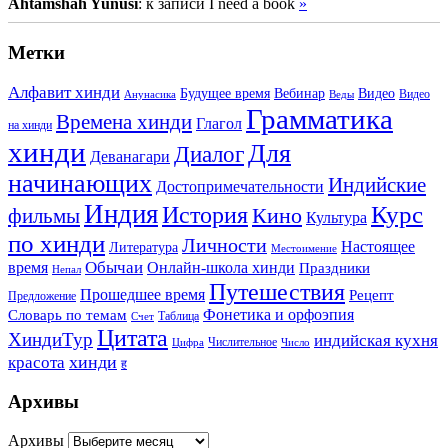
Ahtamshah Yunusi
: к записи I need a book
»
Метки
Алфавит хинди
Будущее время
Вебинар
Видео
Видео
Анунасика
Веды
Грамматика
Времена хинди
Глагол
на хинди
хинди
Для
Диалог
Деванагари
начинающих
Индийские
Достопримечательности
Индия
История
Курс
Кино
фильмы
Культура
по хинди
Личности
Настоящее
Литература
Местоимение
Обычаи
время
Онлайн-школа хинди
Праздники
Непал
Путешествия
Прошедшее время
Рецепт
Предложение
Фонетика и орфоэпия
Словарь по темам
Таблица
Счет
Цитата
ХиндиТур
индийская кухня
Числительное
Цифра
Число
хинди
красота
ह
Архивы
Архивы