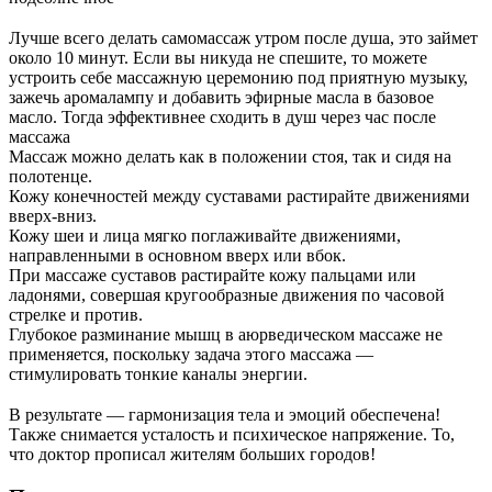
⠀
Лучше всего делать самомассаж утром после душа, это займет
около 10 минут. Если вы никуда не спешите, то можете
устроить себе массажную церемонию под приятную музыку,
зажечь аромалампу и добавить эфирные масла в базовое
масло. Тогда эффективнее сходить в душ через час после
массажа
Массаж можно делать как в положении стоя, так и сидя на
полотенце.
Кожу конечностей между суставами растирайте движениями
вверх-вниз.
Кожу шеи и лица мягко поглаживайте движениями,
направленными в основном вверх или вбок.
При массаже суставов растирайте кожу пальцами или
ладонями, совершая кругообразные движения по часовой
стрелке и против.
Глубокое разминание мышц в аюрведическом массаже не
применяется, поскольку задача этого массажа —
стимулировать тонкие каналы энергии.
⠀
В результате — гармонизация тела и эмоций обеспечена!
Также снимается усталость и психическое напряжение. То,
что доктор прописал жителям больших городов!