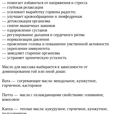
— помогает избавиться от напряжения и стресса
— глубокая релаксация
— усиливает выработку гормона радости;
— улучшает кровообращение и лимфодренаж
— детоксикация организма
— снятие мышечных зажимов
— оздоровление суставов
— регулирование дыхания и сердечного ритма
— нормализация давления
— прояснение головы и повышение умственной активности
— укрепление иммунитета
— замедляет старение организма
— устраняет хроническую усталость
Масло для массажа выбирается в зависимости от
доминирования той или иной доши:
⠀
Вата — согревающие масла: миндальное, кунжутное,
горчичное, касторовое
⠀
Питта — масла с охлаждающими свойствами: оливковое,
кокосовое
⠀
Капха — теплые масла: кукурузное, горчичное, кунжутное,
подсолнечное