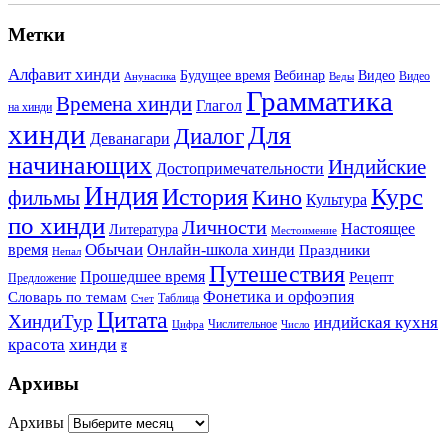
Метки
Алфавит хинди
Будущее время
Вебинар
Видео
Видео
Анунасика
Веды
Грамматика
Времена хинди
Глагол
на хинди
хинди
Для
Диалог
Деванагари
начинающих
Индийские
Достопримечательности
Индия
История
Курс
Кино
фильмы
Культура
по хинди
Личности
Настоящее
Литература
Местоимение
Обычаи
время
Онлайн-школа хинди
Праздники
Непал
Путешествия
Прошедшее время
Рецепт
Предложение
Фонетика и орфоэпия
Словарь по темам
Таблица
Счет
Цитата
ХиндиТур
индийская кухня
Числительное
Цифра
Число
хинди
красота
ह
Архивы
Архивы