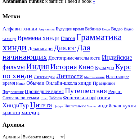
Ahtamshah Yunusi
: к записи I need a book
»
Метки
Алфавит хинди
Будущее время
Вебинар
Видео
Видео
Анунасика
Веды
Грамматика
Времена хинди
Глагол
на хинди
хинди
Для
Диалог
Деванагари
начинающих
Индийские
Достопримечательности
Индия
История
Курс
Кино
фильмы
Культура
по хинди
Личности
Настоящее
Литература
Местоимение
Обычаи
время
Онлайн-школа хинди
Праздники
Непал
Путешествия
Прошедшее время
Рецепт
Предложение
Фонетика и орфоэпия
Словарь по темам
Таблица
Счет
Цитата
ХиндиТур
индийская кухня
Числительное
Цифра
Число
хинди
красота
ह
Архивы
Архивы