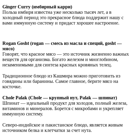
⠀
Ginger Curry (имбирный карри)
Польза имбиря известна уже несколько тысяч лет, а в
холодный период это прекрасное блюда поддержит нашу с
вами иммунную систему и придаст хорошее настроение.
Rogan Gosht (rogan — смесь из масла и специй, gosht —
мясо)
Говорят, что красное мясо — это источник жизненно важных
веществ для организма. Богато железом и миоглобином,
незаменимыми для синтеза красных кровяных телец.
⠀
Традиционное блюдо из Кашмира можно приготовить из
говядины или баранины. Самое главное, берите мясо на
косточке.
⠀
Chole Palak (Chole — крупный нут, Palak — шпинат)
Шпинат — идеальный продукт для холодов, полный железа,
витаминов и минералов. Борется с микробами и укрепляет
иммунную систему.
⠀
Северо-индийское и пакистанское блюдо, является живым
источником белка и клетчатки за счет нута.