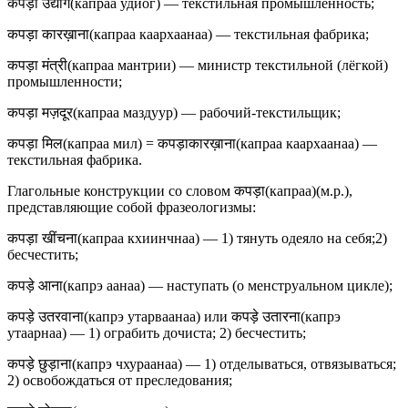
कपड़ा उद्योग(капраа удйог) — текстильная промышленность;
कपड़ा कारख़ाना(капраа каархаанаа) — текстильная фабрика;
कपड़ा मंत्री(капраа мантрии) — министр текстильной (лёгкой)
промышленности;
कपड़ा मज़दूर(капраа маздуур) — рабочий-текстильщик;
कपड़ा मिल(капраа мил) = कपड़ाकारख़ाना(капраа каархаанаа) —
текстильная фабрика.
Глагольные конструкции со словом कपड़ा(капраа)(м.р.),
представляющие собой фразеологизмы:
कपड़ा खींचना(капраа кхиинчнаа) — 1) тянуть одеяло на себя;2)
бесчестить;
कपड़े आना(капрэ аанаа) — наступать (о менструальном цикле);
कपड़े उतरवाना(капрэ утарваанаа) или कपड़े उतारना(капрэ
утаарнаа) — 1) ограбить дочиста; 2) бесчестить;
कपड़े छुड़ाना(капрэ чхураанаа) — 1) отделываться, отвязываться;
2) освобождаться от преследования;