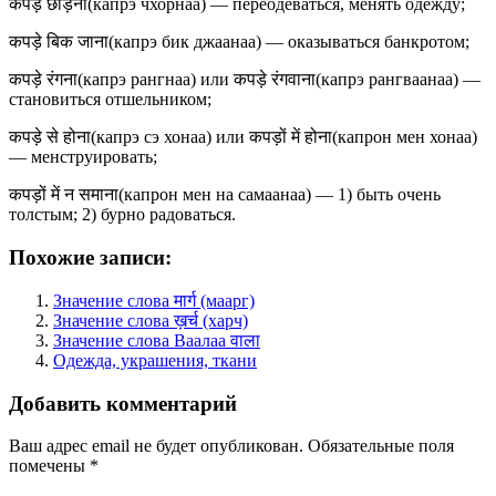
कपड़े छोड़ना(капрэ чхорнаа) — переодеваться, менять одежду;
कपड़े बिक जाना(капрэ бик джаанаа) — оказываться банкротом;
कपड़े रंगना(капрэ рангнаа) или कपड़े रंगवाना(капрэ рангваанаа) —
становиться отшельником;
कपड़े से होना(капрэ сэ хонаа) или कपड़ों में होना(капрон мен хонаа)
— менструировать;
कपड़ों में न समाना(капрон мен на самаанаа) — 1) быть очень
толстым; 2) бурно радоваться.
Похожие записи:
Значение слова मार्ग (маарг)
Значение слова ख़र्च (харч)
Значение слова Ваалаа वाला
Одежда, украшения, ткани
Добавить комментарий
Ваш адрес email не будет опубликован.
Обязательные поля
помечены
*