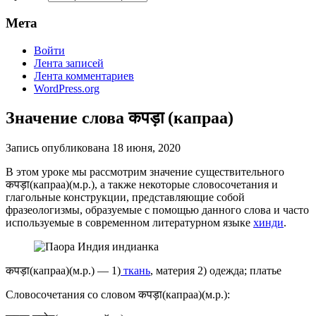
Мета
Войти
Лента записей
Лента комментариев
WordPress.org
Значение слова कपड़ा (капраа)
Запись опубликована
18 июня, 2020
В этом уроке мы рассмотрим значение существительного
कपड़ा(капраа)(м.р.), а также некоторые словосочетания и
глагольные конструкции, представляющие собой
фразеологизмы, образуемые с помощью данного слова и часто
используемые в современном литературном языке
хинди
.
कपड़ा(капраа)(м.р.) — 1)
ткань
, материя 2) одежда; платье
Словосочетания со словом कपड़ा(капраа)(м.р.):