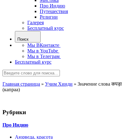
Мистика
Про Индию
Путешествия
Религии
Галерея
Бесплатный курс
Поиск
Мы ВКонтакте
Мы в YouTube
Мы в Телеграм
Бесплатный курс
Главная страница
»
Учим Хинди
»
Значение слова कपड़ा
(капраа)
Рубрики
Про Индию
Аюрведа, красота