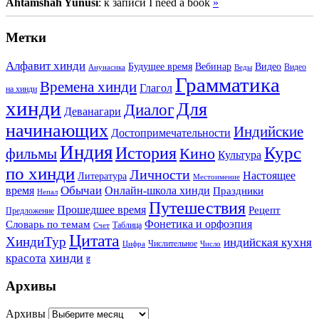
Ahtamshah Yunusi
: к записи I need a book
»
Метки
Алфавит хинди
Будущее время
Вебинар
Видео
Видео
Анунасика
Веды
Грамматика
Времена хинди
Глагол
на хинди
хинди
Для
Диалог
Деванагари
начинающих
Индийские
Достопримечательности
Индия
История
Курс
Кино
фильмы
Культура
по хинди
Личности
Настоящее
Литература
Местоимение
Обычаи
время
Онлайн-школа хинди
Праздники
Непал
Путешествия
Прошедшее время
Рецепт
Предложение
Фонетика и орфоэпия
Словарь по темам
Таблица
Счет
Цитата
ХиндиТур
индийская кухня
Числительное
Цифра
Число
хинди
красота
ह
Архивы
Архивы