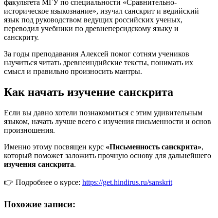
факультета МГУ по специальности «Сравнительно-
историческое языкознание», изучал санскрит и ведийский
язык под руководством ведущих российских ученых,
переводил учебники по древнеперсидскому языку и
санскриту.
За годы преподавания Алексей помог сотням учеников
научиться читать древнеиндийские тексты, понимать их
смысл и правильно произносить мантры.
Как начать изучение санскрита
Если вы давно хотели познакомиться с этим удивительным
языком, начать лучше всего с изучения письменности и основ
произношения.
Именно этому посвящен курс
«Письменность санскрита»
,
который поможет заложить прочную основу для дальнейшего
изучения санскрита
.
👉 Подробнее о курсе:
https://get.hindirus.ru/sanskrit
Похожие записи: