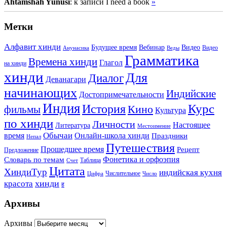
Ahtamshah Yunusi
: к записи I need a book
»
Метки
Алфавит хинди
Будущее время
Вебинар
Видео
Видео
Анунасика
Веды
Грамматика
Времена хинди
Глагол
на хинди
хинди
Для
Диалог
Деванагари
начинающих
Индийские
Достопримечательности
Индия
История
Курс
Кино
фильмы
Культура
по хинди
Личности
Настоящее
Литература
Местоимение
Обычаи
время
Онлайн-школа хинди
Праздники
Непал
Путешествия
Прошедшее время
Рецепт
Предложение
Фонетика и орфоэпия
Словарь по темам
Таблица
Счет
Цитата
ХиндиТур
индийская кухня
Числительное
Цифра
Число
хинди
красота
ह
Архивы
Архивы