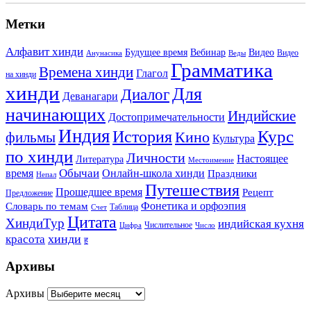
Метки
Алфавит хинди
Будущее время
Вебинар
Видео
Видео
Анунасика
Веды
Грамматика
Времена хинди
Глагол
на хинди
хинди
Для
Диалог
Деванагари
начинающих
Индийские
Достопримечательности
Индия
История
Курс
Кино
фильмы
Культура
по хинди
Личности
Настоящее
Литература
Местоимение
Обычаи
время
Онлайн-школа хинди
Праздники
Непал
Путешествия
Прошедшее время
Рецепт
Предложение
Фонетика и орфоэпия
Словарь по темам
Таблица
Счет
Цитата
ХиндиТур
индийская кухня
Числительное
Цифра
Число
хинди
красота
ह
Архивы
Архивы