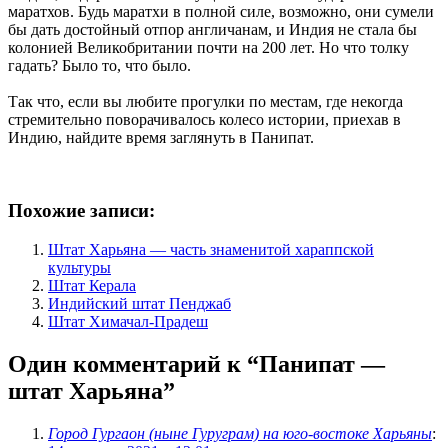
маратхов. Будь маратхи в полной силе, возможно, они сумели
бы дать достойный отпор англичанам, и Индия не стала бы
колонией Великобритании почти на 200 лет. Но что толку
гадать? Было то, что было.
Так что, если вы любите прогулки по местам, где некогда
стремительно поворачивалось колесо истории, приехав в
Индию, найдите время заглянуть в Панипат.
Похожие записи:
Штат Харьяна — часть знаменитой хараппской
культуры
Штат Керала
Индийский штат Пенджаб
Штат Химачал-Прадеш
Один комментарий к “
Панипат —
штат Харьяна
”
Город Гургаон (ныне Гуруграм) на юго-востоке Харьяны
: