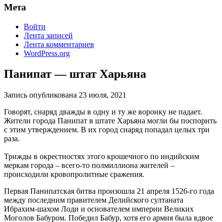
Мета
Войти
Лента записей
Лента комментариев
WordPress.org
Панипат — штат Харьяна
Запись опубликована
23 июля, 2021
Говорят, снаряд дважды в одну и ту же воронку не падает.
Жители города Панипат в штате Харьяна могли бы поспорить
с этим утверждением. В их город снаряд попадал целых три
раза.
Трижды в окрестностях этого крошечного по индийским
меркам города – всего-то полмиллиона жителей –
происходили кровопролитные сражения.
Первая Панипатская битва произошла 21 апреля 1526-го года
между последним правителем Делийского султаната
Ибрахим-шахом Лоди и основателем империи Великих
Моголов Бабуром. Победил Бабур, хотя его армия была вдвое