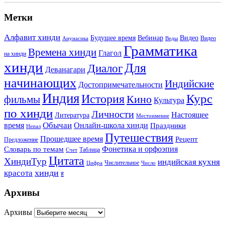
Метки
Алфавит хинди
Будущее время
Вебинар
Видео
Видео
Анунасика
Веды
Грамматика
Времена хинди
Глагол
на хинди
хинди
Для
Диалог
Деванагари
начинающих
Индийские
Достопримечательности
Индия
История
Курс
Кино
фильмы
Культура
по хинди
Личности
Настоящее
Литература
Местоимение
Обычаи
время
Онлайн-школа хинди
Праздники
Непал
Путешествия
Прошедшее время
Рецепт
Предложение
Фонетика и орфоэпия
Словарь по темам
Таблица
Счет
Цитата
ХиндиТур
индийская кухня
Числительное
Цифра
Число
хинди
красота
ह
Архивы
Архивы