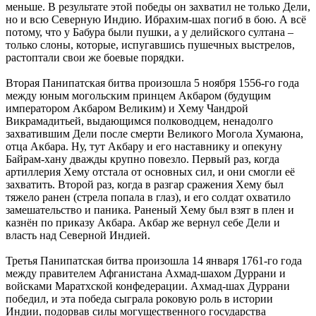
меньше. В результате этой победы он захватил не только Дели,
но и всю Северную Индию. Ибрахим-шах погиб в бою. А всё
потому, что у Бабура были пушки, а у делийского султана –
только слоны, которые, испугавшись пушечных выстрелов,
растоптали свои же боевые порядки.
Вторая Панипатская битва произошла 5 ноября 1556-го года
между юным могольским принцем Акбаром (будущим
императором Акбаром Великим) и Хему Чандрой
Викрамадитьей, выдающимся полководцем, ненадолго
захватившим Дели после смерти Великого Могола Хумаюна,
отца Акбара. Ну, тут Акбару и его наставнику и опекуну
Байрам-хану дважды крупно повезло. Первый раз, когда
артиллерия Хему отстала от основных сил, и они смогли её
захватить. Второй раз, когда в разгар сражения Хему был
тяжело ранен (стрела попала в глаз), и его солдат охватило
замешательство и паника. Раненый Хему был взят в плен и
казнён по приказу Акбара. Акбар же вернул себе Дели и
власть над Северной Индией.
Третья Панипатская битва произошла 14 января 1761-го года
между правителем Афганистана Ахмад-шахом Дуррани и
войсками Маратхской конфедерации. Ахмад-шах Дуррани
победил, и эта победа сыграла роковую роль в истории
Индии, подорвав силы могущественного государства