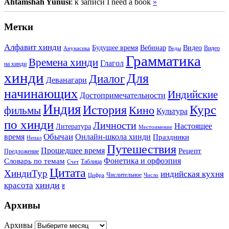
Ahtamshah Yunusi
: к записи I need a book
»
Метки
Алфавит хинди
Будущее время
Вебинар
Видео
Видео
Анунасика
Веды
Грамматика
Времена хинди
Глагол
на хинди
хинди
Для
Диалог
Деванагари
начинающих
Индийские
Достопримечательности
Индия
История
Курс
Кино
фильмы
Культура
по хинди
Личности
Настоящее
Литература
Местоимение
Обычаи
время
Онлайн-школа хинди
Праздники
Непал
Путешествия
Прошедшее время
Рецепт
Предложение
Фонетика и орфоэпия
Словарь по темам
Таблица
Счет
Цитата
ХиндиТур
индийская кухня
Числительное
Цифра
Число
хинди
красота
ह
Архивы
Архивы