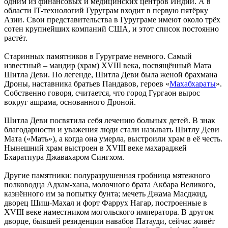
одним из финансовых и медицинских центров Индии. А в
области IT-технологий Гуруграм входит в первую пятёрку
Азии. Свои представительства в Гуруграме имеют около трёх
сотен крупнейших компаний США, и этот список постоянно
растёт.
Старинных памятников в Гуруграме немного. Самый
известный – мандир (храм) XVIII века, посвящённый Мата
Шитла Деви. По легенде, Шитла Деви была женой брахмана
Дроны, наставника братьев Пандавов, героев «
Махабхараты
».
Собственно говоря, считается, что город Гургаон вырос
вокруг ашрама, основанного Дроной.
Шитла Деви посвятила себя лечению больных детей. В знак
благодарности и уважения люди стали называть Шитлу Деви
Мата («Мать»), а когда она умерла, выстроили храм в её честь.
Нынешний храм выстроен в XVIII веке махараджей
Бхаратпура Джавахаром Сингхом.
Другие памятники: полуразрушенная гробница мятежного
полководца Адхам-хана, молочного брата Акбара Великого,
казнённого им за попытку бунта; мечеть Джама Масджид,
дворец Шиш-Махал и форт Фаррух Нагар, построенные в
XVIII веке наместником могольского императора. В другом
дворце, бывшей резиденции навабов Патауди, сейчас живёт