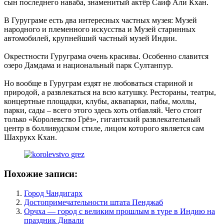
сын последнего наваба, знаменитый актёр Саиф Али Кхан.
В Гуруграме есть два интересных частных музея: Музей
народного и племенного искусства и Музей старинных
автомобилей, крупнейший частный музей Индии.
Окрестности Гуруграма очень красивы. Особенно славится
озеро Дамдама и национальный парк Султанпур.
Но вообще в Гуруграм ездят не любоваться стариной и
природой, а развлекаться на всю катушку. Рестораны, театры,
концертные площадки, клубы, аквапарки, пабы, моллы,
парки, сады – всего этого здесь хоть отбавляй. Чего стоит
только «Королевство Грёз», гигантский развлекательный
центр в болливудском стиле, лицом которого является сам
Шахрукх Кхан.
Похожие записи:
Город Чандигарх
Достопримечательности штата Пенджаб
Орчха — город с великим прошлым в туре в Индию на
праздник Дивали