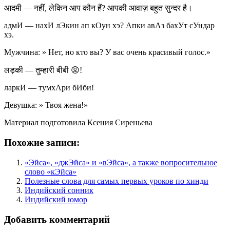
आदमी — नहीं, लेकिन आप कौन हैं? आपकी आवाज़ बहुत सुन्दर है।
адмИ — нахИ лЭкин ап кОун хэ? Апки авАз бахУт сУндар
хэ.
Мужчина: » Нет, но кто вы? У вас очень красивый голос.»
लड़की — तुम्हारी बीबी 😡!
ларкИ — тумхАри бИби!
Девушка: » Твоя жена!»
Материал подготовила Ксения Сиреньева
Похожие записи:
«Эйса», «джЭйса» и «вЭйса», а также вопросительное
слово «кЭйса»
Полезные слова для самых первых уроков по хинди
Индийский сонник
Индийский юмор
Добавить комментарий