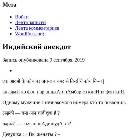
Мета
Войти
Лента записей
Лента комментариев
WordPress.org
Индийский анекдот
Запись опубликована
9 сентября, 2019
एक आदमी के फोन पर अनजान नंबर से किसीने फोन किया |
эк адмИ кэ фон пар анджАн нАмбар сэ кисИнэ фон киЯ.
Одному мужчине с незнакомого номера кто-то позвонил.
लड़की — क्या आप शादीशुदा हैं ?
ларкИ — кья ап шАдишудА хэ?
Девушка : » Вы женаты ? »