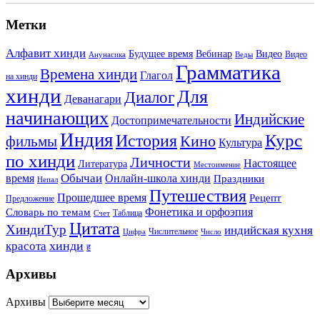
Метки
Алфавит хинди
Будущее время
Вебинар
Видео
Видео
Анунасика
Веды
Грамматика
Времена хинди
Глагол
на хинди
хинди
Для
Диалог
Деванагари
начинающих
Индийские
Достопримечательности
Индия
История
Курс
Кино
фильмы
Культура
по хинди
Личности
Настоящее
Литература
Местоимение
Обычаи
время
Онлайн-школа хинди
Праздники
Непал
Путешествия
Прошедшее время
Рецепт
Предложение
Фонетика и орфоэпия
Словарь по темам
Таблица
Счет
Цитата
ХиндиТур
индийская кухня
Числительное
Цифра
Число
хинди
красота
ह
Архивы
Архивы