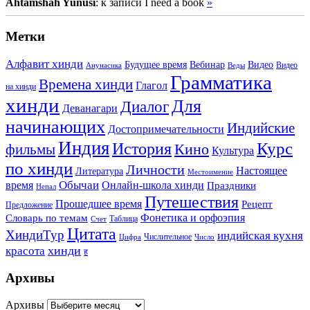
Ahtamshah Yunusi
: к записи I need a book
»
Метки
Алфавит хинди
Будущее время
Вебинар
Видео
Видео
Анунасика
Веды
Грамматика
Времена хинди
Глагол
на хинди
хинди
Для
Диалог
Деванагари
начинающих
Индийские
Достопримечательности
Индия
История
Курс
Кино
фильмы
Культура
по хинди
Личности
Настоящее
Литература
Местоимение
Обычаи
время
Онлайн-школа хинди
Праздники
Непал
Путешествия
Прошедшее время
Рецепт
Предложение
Фонетика и орфоэпия
Словарь по темам
Таблица
Счет
Цитата
ХиндиТур
индийская кухня
Числительное
Цифра
Число
хинди
красота
ह
Архивы
Архивы