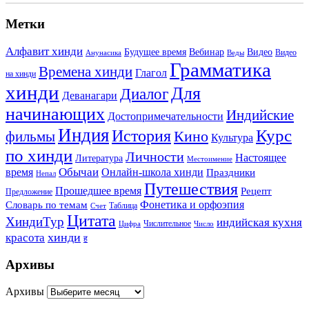
Метки
Алфавит хинди
Будущее время
Вебинар
Видео
Видео
Анунасика
Веды
Грамматика
Времена хинди
Глагол
на хинди
хинди
Для
Диалог
Деванагари
начинающих
Индийские
Достопримечательности
Индия
История
Курс
Кино
фильмы
Культура
по хинди
Личности
Настоящее
Литература
Местоимение
Обычаи
время
Онлайн-школа хинди
Праздники
Непал
Путешествия
Прошедшее время
Рецепт
Предложение
Фонетика и орфоэпия
Словарь по темам
Таблица
Счет
Цитата
ХиндиТур
индийская кухня
Числительное
Цифра
Число
хинди
красота
ह
Архивы
Архивы