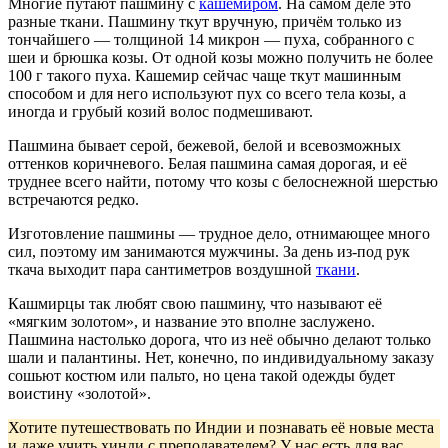
Многие путают пашмину с
кашемиром
. На самом деле это
разные ткани. Пашмину ткут вручную, причём только из
тончайшего — толщиной 14 микрон — пуха, собранного с
шеи и брюшка козы. От одной козы можно получить не более
100 г такого пуха. Кашемир сейчас чаще ткут машинным
способом и для него используют пух со всего тела козы, а
иногда и грубый козий волос подмешивают.
Пашмина бывает серой, бежевой, белой и всевозможных
оттенков коричневого. Белая пашмина самая дорогая, и её
труднее всего найти, потому что козы с белоснежной шерстью
встречаются редко.
Изготовление пашмины — трудное дело, отнимающее много
сил, поэтому им занимаются мужчины. За день из-под рук
ткача выходит пара сантиметров воздушной
ткани
.
Кашмирцы так любят свою пашмину, что называют её
«мягким золотом», и название это вполне заслужено.
Пашмина настолько дорога, что из неё обычно делают только
шали и палантины. Нет, конечно, по индивидуальному заказу
сошьют костюм или пальто, но цена такой одежды будет
воистину «золотой».
Хотите путешествовать по Индии и познавать её новые места
и даже учить хинди с преподавателем? У нас есть для вас