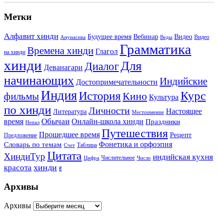
Метки
Алфавит хинди
Будущее время
Вебинар
Видео
Видео
Анунасика
Веды
Грамматика
Времена хинди
Глагол
на хинди
хинди
Для
Диалог
Деванагари
начинающих
Индийские
Достопримечательности
Индия
История
Курс
Кино
фильмы
Культура
по хинди
Личности
Настоящее
Литература
Местоимение
Обычаи
время
Онлайн-школа хинди
Праздники
Непал
Путешествия
Прошедшее время
Рецепт
Предложение
Фонетика и орфоэпия
Словарь по темам
Таблица
Счет
Цитата
ХиндиТур
индийская кухня
Числительное
Цифра
Число
хинди
красота
ह
Архивы
Архивы