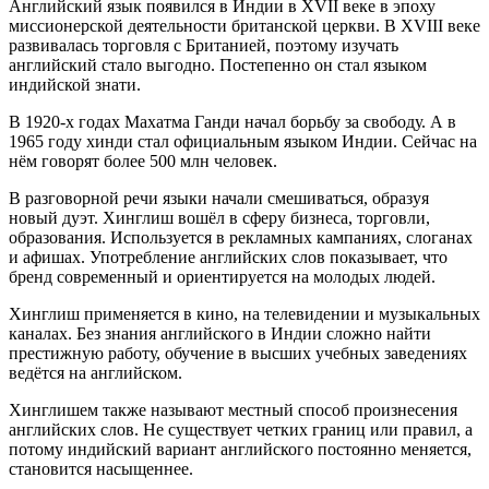
Английский язык появился в Индии в XVII веке в эпоху
миссионерской деятельности британской церкви. В XVIII веке
развивалась торговля с Британией, поэтому изучать
английский стало выгодно. Постепенно он стал языком
индийской знати.
В 1920-х годах Махатма Ганди начал борьбу за свободу. А в
1965 году хинди стал официальным языком Индии. Сейчас на
нём говорят более 500 млн человек.
В разговорной речи языки начали смешиваться, образуя
новый дуэт. Хинглиш вошёл в сферу бизнеса, торговли,
образования. Используется в рекламных кампаниях, слоганах
и афишах. Употребление английских слов показывает, что
бренд современный и ориентируется на молодых людей.
Хинглиш применяется в кино, на телевидении и музыкальных
каналах. Без знания английского в Индии сложно найти
престижную работу, обучение в высших учебных заведениях
ведётся на английском.
Хинглишем также называют местный способ произнесения
английских слов. Не существует четких границ или правил, а
потому индийский вариант английского постоянно меняется,
становится насыщеннее.