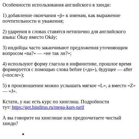
Особенности использования английского в хинди:
1) добавление окончания «ji» к именам, как выражение
почтительности и уважения;
2) ударения в словах ставятся нетипично для английского
языка: Ókay вместо Okáy;
3) индийцы часто заканчивают предложения уточняющим
вопросом «na?» — «не так ли?»;
4) используют форму глагола в инфинитиве, прошлое время
формируется с помощью слова before («до»), будущее — after
(«после»);
5) в произношении можно услышать мягкое «L», а вместо «Z»
— «J».
Кстати, у нас есть курс по хинглиш. Подробности
тут:
https://get.hindirus.ru/mega-kurs-tarif
А вы говорите на хинглише или предпочитаете чистый
хинди?