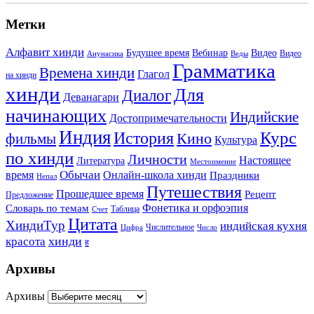
Метки
Алфавит хинди
Будущее время
Вебинар
Видео
Видео
Анунасика
Веды
Грамматика
Времена хинди
Глагол
на хинди
хинди
Для
Диалог
Деванагари
начинающих
Индийские
Достопримечательности
Индия
История
Курс
Кино
фильмы
Культура
по хинди
Личности
Настоящее
Литература
Местоимение
Обычаи
время
Онлайн-школа хинди
Праздники
Непал
Путешествия
Прошедшее время
Рецепт
Предложение
Фонетика и орфоэпия
Словарь по темам
Таблица
Счет
Цитата
ХиндиТур
индийская кухня
Числительное
Цифра
Число
хинди
красота
ह
Архивы
Архивы