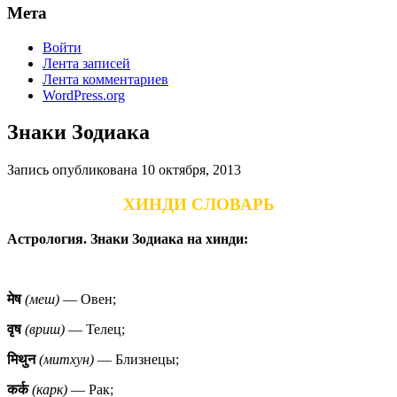
Мета
Войти
Лента записей
Лента комментариев
WordPress.org
Знаки Зодиака
Запись опубликована
10 октября, 2013
ХИНДИ СЛОВАРЬ
Астрология. Знаки Зодиака на хинди:
मेष
(меш)
— Овен;
वृष
(вриш)
— Телец;
मिथुन
(митхун)
— Близнецы;
कर्क
(карк)
— Рак;