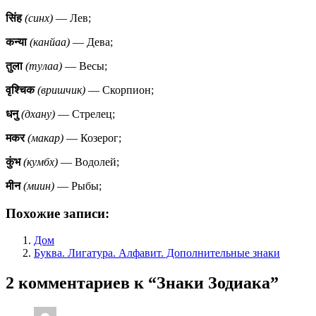
सिंह
(синх)
— Лев;
कन्या
(канйаа)
— Дева;
तुला
(тулаа)
— Весы;
वृश्चिक
(вришчик)
— Скорпион;
धनु
(дхану)
— Стрелец;
मकर
(макар)
— Козерог;
कुंभ
(кумбх)
— Водолей;
मीन
(миин)
— Рыбы;
Похожие записи:
Дом
Буква. Лигатура. Алфавит. Дополнительные знаки
2 комментариев к “
Знаки Зодиака
”