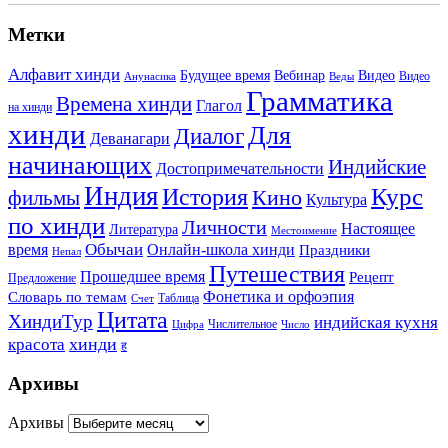
Метки
Алфавит хинди
Будущее время
Вебинар
Видео
Видео
Анунасика
Веды
Грамматика
Времена хинди
Глагол
на хинди
хинди
Для
Диалог
Деванагари
начинающих
Индийские
Достопримечательности
Индия
История
Курс
Кино
фильмы
Культура
по хинди
Личности
Настоящее
Литература
Местоимение
Обычаи
время
Онлайн-школа хинди
Праздники
Непал
Путешествия
Прошедшее время
Рецепт
Предложение
Фонетика и орфоэпия
Словарь по темам
Таблица
Счет
Цитата
ХиндиТур
индийская кухня
Числительное
Цифра
Число
хинди
красота
ह
Архивы
Архивы