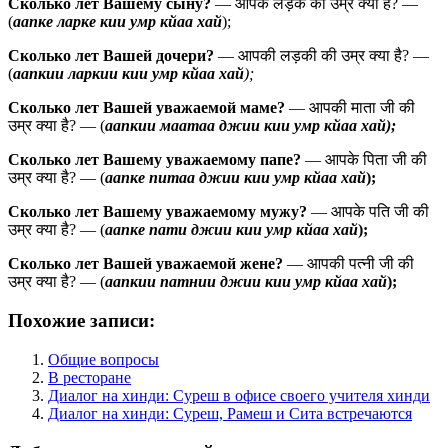
Сколько лет Вашему сыну?
— आपके लड़के की उम्र क्या है? —
(
аапке ларке кии умр кйаа хай
);
Сколько лет Вашей дочери?
— आपकी लड़की की उम्र क्या है? —
(
аапкии ларкии кии умр кйаа хай
);
Сколько лет Вашей уважаемой маме?
— आपकी माता जी की
उम्र क्या है? — (
аапкии маатаа джии кии умр кйаа хай);
Сколько лет Вашему уважаемому папе?
— आपके पिता जी की
उम्र क्या है? — (
аапке питаа джии кии умр кйаа хай
);
Сколько лет Вашему уважаемому мужу?
— आपके पति जी की
उम्र क्या है? — (
аапке пати джии кии умр кйаа хай
);
Сколько лет Вашей уважаемой жене?
— आपकी पत्नी जी की
उम्र क्या है? — (
аапкии патнии джии кии умр кйаа хай
);
Похожие записи:
Общие вопросы
В ресторане
Диалог на хинди: Суреш в офисе своего учителя хинди
Диалог на хинди: Суреш, Рамеш и Сита встречаются