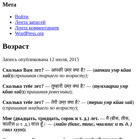
Мета
Войти
Лента записей
Лента комментариев
WordPress.org
Возраст
Запись опубликована
12 июля, 2015
Сколько Вам лет?
— आपकी उम्र क्या है? — (
аапкии умр кйаа
хай
)(
спрашивая старшего по возрасту);
Сколько тебе лет?
— तुम्हारी उम्र क्या है? — (
тумхаарии умр
кйаа хай
)(
спрашивая ровесника
);
Сколько тебе лет?
— तेरी उम्र क्या है? — (
терии умр кйаа хай
)
(
спрашивая младшего по возрасту
);
Мне (двадцать, тридцать, сорок и т. д.) лет.
— मैं (बीस, तीस,
चालीस и т. д.) साल हूँ। — (
майн (биис, тиис, чаалиис и т. д. )
саал хуун
);