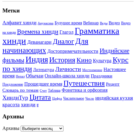
Метки
Алфавит хинди
Будущее время
Вебинар
Видео
Видео
Анунасика
Веды
Грамматика
Времена хинди
Глагол
на хинди
хинди
Для
Диалог
Деванагари
начинающих
Индийские
Достопримечательности
Индия
История
Курс
Кино
фильмы
Культура
по хинди
Личности
Настоящее
Литература
Местоимение
Обычаи
время
Онлайн-школа хинди
Праздники
Непал
Путешествия
Прошедшее время
Рецепт
Предложение
Фонетика и орфоэпия
Словарь по темам
Таблица
Счет
Цитата
ХиндиТур
индийская кухня
Числительное
Цифра
Число
хинди
красота
ह
Архивы
Архивы