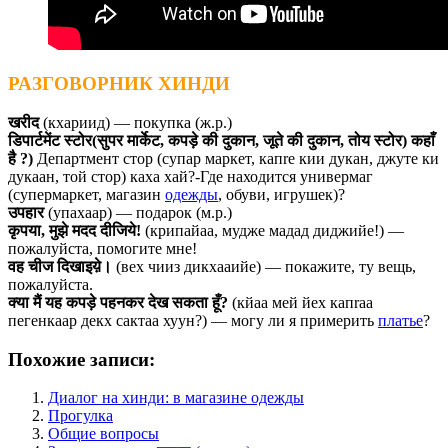
РАЗГОВОРНИК ХИНДИ
खरीद
(кхариид) — покупка (ж.р.)
डिपार्टमेंट स्टोर(सुपर मार्केट, कपड़े की दुकान, जूते की दुकान, तोय स्टोर) कहाँ
है ?)
Департмент стор (супар маркет, капrе кии дукан, джуте ки
дукаан, той стор) каха хай?-Где находится универмаг
(супермаркет, магазин
одежды
, обуви, игрушек)?
उपहार
(упахаар) — подарок (м.р.)
कृपया, मुझे मदद दीजिये!
(крипайаа, мудже мадад диджийе!) —
пожалуйста, помогите мне!
वह चीज दिखाइय़े।
(вех чииз дикхааийе) — покажите, ту вещь,
пожалуйста.
क्या मैं यह कपड़े पहनकर देख सकता हूँ?
(кйаа мей йех капrаа
пегенкаар декх сактаа хуун?) — могу ли я примерить
платье
?
Похожие записи:
Диалог на хинди: в магазине одежды
Прогулка
Общие вопросы