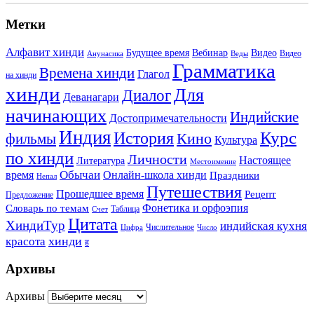
Метки
Алфавит хинди
Будущее время
Вебинар
Видео
Видео
Анунасика
Веды
Грамматика
Времена хинди
Глагол
на хинди
хинди
Для
Диалог
Деванагари
начинающих
Индийские
Достопримечательности
Индия
История
Курс
Кино
фильмы
Культура
по хинди
Личности
Настоящее
Литература
Местоимение
Обычаи
время
Онлайн-школа хинди
Праздники
Непал
Путешествия
Прошедшее время
Рецепт
Предложение
Фонетика и орфоэпия
Словарь по темам
Таблица
Счет
Цитата
ХиндиТур
индийская кухня
Числительное
Цифра
Число
хинди
красота
ह
Архивы
Архивы