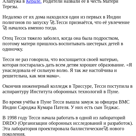
Алапужа в
Керале.
Родители назвали её в честь Матери
Терезы.
Недалеко от их дома находился один из первых в Индии
полигонов по запуску 🚀.Тесси признаётся, что её увлечение
🚀 началось именно тогда.
Отец Тесси тяжело заболел, когда она была подростком,
поэтому матери пришлось воспитывать шестерых детей в
одиночку.
Тесси не раз говорила, что восхищается своей матерью,
которая постаралась дать всем детям хорошее образование. «Я
унаследовала её сильную волю. Я так же настойчива и
решительна, как моя мама».
Окончив инженерный колледж в Триссуре, Тесси поступила в
аспирантуру Института оборонных технологий в Пуне.
Во время учёбы в Пуне Тесси вышла замуж за офицера ВМС
Индии Сароджа Кумара Пателя. У них есть сын Теджас.
В 1998 году Тесси начала работать в одной из лабораторий
DRDO (Организации оборонных исследований и разработок).
Эта лаборатория проектировала баллистические🚀 нового
поколения.