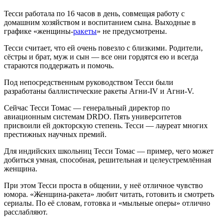
Тесси работала по 16 часов в день, совмещая работу с
домашним хозяйством и воспитанием сына. Выходные в
графике «женщины-
ракеты
» не предусмотрены.
Тесси считает, что ей очень повезло с близкими. Родители,
сёстры и брат, муж и сын — все они гордятся ею и всегда
стараются поддержать и помочь.
Под непосредственным руководством Тесси были
разработаны баллистические ракеты Агни-IV и Агни-V.
Сейчас Тесси Томас — генеральный директор по
авиационным системам DRDO. Пять университетов
присвоили ей докторскую степень. Тесси — лауреат многих
престижных научных премий.
Для индийских школьниц Тесси Томас — пример, чего может
добиться умная, способная, решительная и целеустремлённая
женщина.
При этом Тесси проста в общении, у неё отличное чувство
юмора. «Женщина-ракета» любит читать, готовить и смотреть
сериалы. По её словам, готовка и «мыльные оперы» отлично
расслабляют.