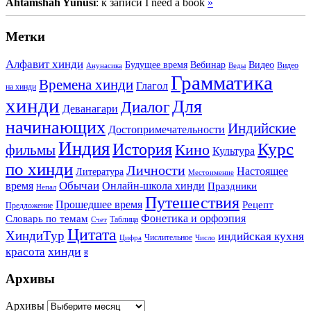
Ahtamshah Yunusi
: к записи I need a book
»
Метки
Алфавит хинди
Будущее время
Вебинар
Видео
Видео
Анунасика
Веды
Грамматика
Времена хинди
Глагол
на хинди
хинди
Для
Диалог
Деванагари
начинающих
Индийские
Достопримечательности
Индия
История
Курс
Кино
фильмы
Культура
по хинди
Личности
Настоящее
Литература
Местоимение
Обычаи
время
Онлайн-школа хинди
Праздники
Непал
Путешествия
Прошедшее время
Рецепт
Предложение
Фонетика и орфоэпия
Словарь по темам
Таблица
Счет
Цитата
ХиндиТур
индийская кухня
Числительное
Цифра
Число
хинди
красота
ह
Архивы
Архивы