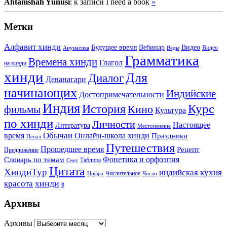
Ahtamshah Yunusi
: к записи I need a book
»
Метки
Алфавит хинди
Будущее время
Вебинар
Видео
Видео
Анунасика
Веды
Грамматика
Времена хинди
Глагол
на хинди
хинди
Для
Диалог
Деванагари
начинающих
Индийские
Достопримечательности
Индия
История
Курс
Кино
фильмы
Культура
по хинди
Личности
Настоящее
Литература
Местоимение
Обычаи
время
Онлайн-школа хинди
Праздники
Непал
Путешествия
Прошедшее время
Рецепт
Предложение
Фонетика и орфоэпия
Словарь по темам
Таблица
Счет
Цитата
ХиндиТур
индийская кухня
Числительное
Цифра
Число
хинди
красота
ह
Архивы
Архивы