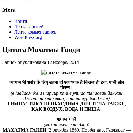
Мета
Войти
Лента записей
Лента комментариев
WordPress.org
Цитата Махатмы Ганди
Запись опубликована
12 ноября, 2014
व्यायाम भी शरीर के लिए उतना ही आवश्यक है जितना ही हवा, पानी और
भोजन।
(вйаайаам бхии шариир ке лие утнаа хии аавашйак хай
джитнаа хии хаваа, паании аур бходжан)
ГИМНАСТИКА НЕОБХОДИМА ДЛЯ ТЕЛА ТАКЖЕ,
КАК ВОЗДУХ, ВОДА И ПИЩА.
महात्मा गांधी
(махаатмаа гаандхии)
МАХАТМА ГАНДИ
(2 октября 1869, Порбандар, Гуджарат —