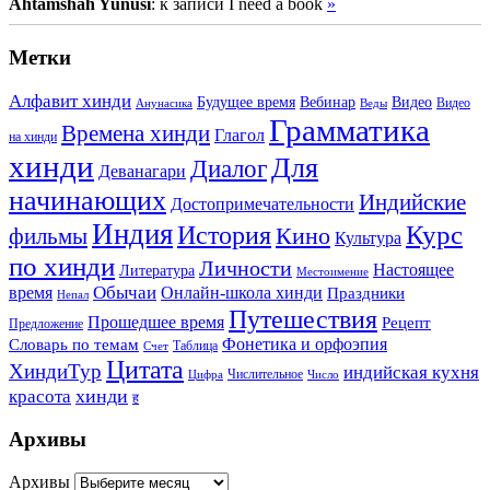
Ahtamshah Yunusi
: к записи I need a book
»
Метки
Алфавит хинди
Будущее время
Вебинар
Видео
Видео
Анунасика
Веды
Грамматика
Времена хинди
Глагол
на хинди
хинди
Для
Диалог
Деванагари
начинающих
Индийские
Достопримечательности
Индия
История
Курс
Кино
фильмы
Культура
по хинди
Личности
Настоящее
Литература
Местоимение
Обычаи
время
Онлайн-школа хинди
Праздники
Непал
Путешествия
Прошедшее время
Рецепт
Предложение
Фонетика и орфоэпия
Словарь по темам
Таблица
Счет
Цитата
ХиндиТур
индийская кухня
Числительное
Цифра
Число
хинди
красота
ह
Архивы
Архивы