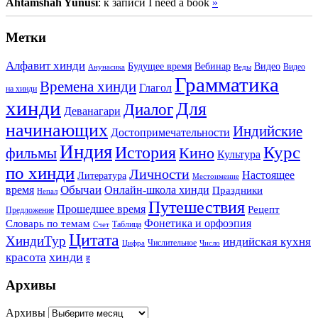
Ahtamshah Yunusi
: к записи I need a book
»
Метки
Алфавит хинди
Будущее время
Вебинар
Видео
Видео
Анунасика
Веды
Грамматика
Времена хинди
Глагол
на хинди
хинди
Для
Диалог
Деванагари
начинающих
Индийские
Достопримечательности
Индия
История
Курс
Кино
фильмы
Культура
по хинди
Личности
Настоящее
Литература
Местоимение
Обычаи
время
Онлайн-школа хинди
Праздники
Непал
Путешествия
Прошедшее время
Рецепт
Предложение
Фонетика и орфоэпия
Словарь по темам
Таблица
Счет
Цитата
ХиндиТур
индийская кухня
Числительное
Цифра
Число
хинди
красота
ह
Архивы
Архивы