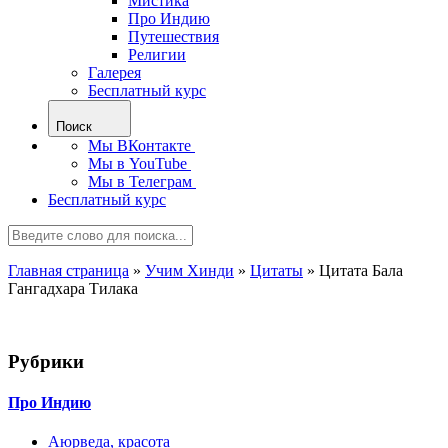
Мистика
Про Индию
Путешествия
Религии
Галерея
Бесплатный курс
Поиск
Мы ВКонтакте
Мы в YouTube
Мы в Телеграм
Бесплатный курс
Главная страница
»
Учим Хинди
»
Цитаты
»
Цитата Бала
Гангадхара Тилака
Рубрики
Про Индию
Аюрведа, красота