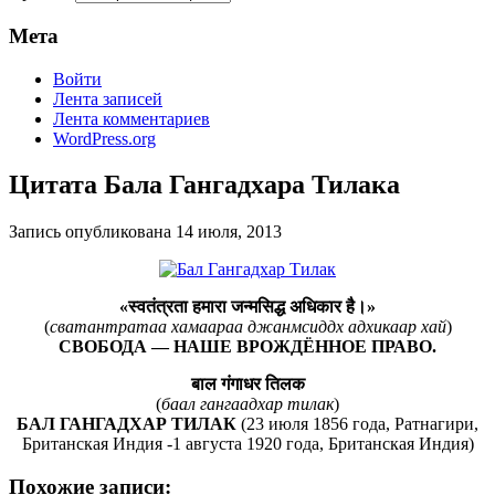
Мета
Войти
Лента записей
Лента комментариев
WordPress.org
Цитата Бала Гангадхара Тилака
Запись опубликована
14 июля, 2013
«स्वतंत्रता हमारा जन्मसिद्ध अधिकार है।»
(
сватантратаа хамаараа джанмсиддх адхикаар хай
)
СВОБОДА — НАШЕ ВРОЖДЁННОЕ ПРАВО.
बाल गंगाधर तिलक
(
баал гангаадхар тилак
)
БАЛ ГАНГАДХАР ТИЛАК
(23 июля 1856 года, Ратнагири,
Британская Индия -1 августа 1920 года, Британская Индия)
Похожие записи: