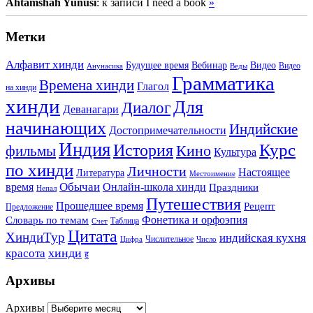
Ahtamshah Yunusi
: к записи I need a book
»
Метки
Алфавит хинди
Будущее время
Вебинар
Видео
Видео
Анунасика
Веды
Грамматика
Времена хинди
Глагол
на хинди
хинди
Для
Диалог
Деванагари
начинающих
Индийские
Достопримечательности
Индия
История
Курс
Кино
фильмы
Культура
по хинди
Личности
Настоящее
Литература
Местоимение
Обычаи
время
Онлайн-школа хинди
Праздники
Непал
Путешествия
Прошедшее время
Рецепт
Предложение
Фонетика и орфоэпия
Словарь по темам
Таблица
Счет
Цитата
ХиндиТур
индийская кухня
Числительное
Цифра
Число
хинди
красота
ह
Архивы
Архивы