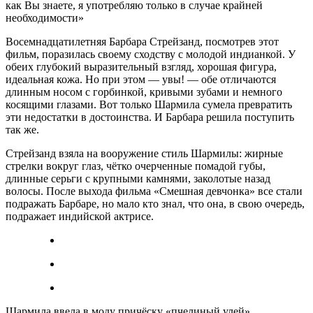
как Вы знаете, я употребляю только в случае крайней
необходимости»
Восемнадцатилетняя Барбара Стрейзанд, посмотрев этот
фильм, поразилась своему сходству с молодой индианкой. У
обеих глубокий выразительный взгляд, хорошая фигура,
идеальная кожа. Но при этом — увы! — обе отличаются
длинным носом с горбинкой, кривыми зубами и немного
косящими глазами. Вот только Шармила сумела превратить
эти недостатки в достоинства. И Барбара решила поступить
так же.
Стрейзанд взяла на вооружение стиль Шармилы: жирные
стрелки вокруг глаз, чётко очерченные помадой губы,
длинные серьги с крупными камнями, заколотые назад
волосы. После выхода фильма «Смешная девчонка» все стали
подражать Барбаре, но мало кто знал, что она, в свою очередь,
подражает индийской актрисе.
Шармила ввела в моду причёску «пчелиный улей»,