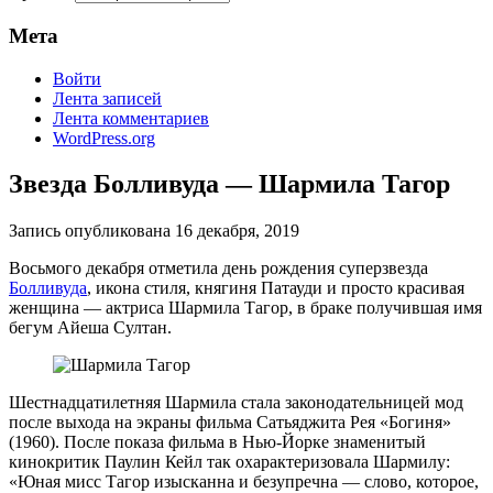
Мета
Войти
Лента записей
Лента комментариев
WordPress.org
Звезда Болливуда — Шармила Тагор
Запись опубликована
16 декабря, 2019
Восьмого декабря отметила день рождения суперзвезда
Болливуда
, икона стиля, княгиня Патауди и просто красивая
женщина — актриса Шармила Тагор, в браке получившая имя
бегум Айеша Султан.
Шестнадцатилетняя Шармила стала законодательницей мод
после выхода на экраны фильма Сатьяджита Рея «Богиня»
(1960). После показа фильма в Нью-Йорке знаменитый
кинокритик Паулин Кейл так охарактеризовала Шармилу:
«Юная мисс Тагор изысканна и безупречна — слово, которое,