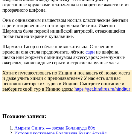
отделанные кружевами платья-макси и короткие жакетики из
прозрачного шифона.
Она с одинаковым изяществом носила классические бенгали
сари и откровенные по тем временам бикини. Именно
Шармила была первой индийской актрисой, отважившейся
появиться на экране в купальнике.
Шармила Тагор и сейчас привлекательна. С течением
времени она стала предпочитать лёгкие
сари
из шифона,
шёлка или жоржета с минимумом аксессуаров: жемчужные
ожерелья, каплевидные серьги и строгие наручные часы.
Хотите путешествовать по Индии и познавать её новые места
и даже учить хинди с преподавателем? У нас есть для вас
несколько авторских туров в Индию. Смотрите описание и
выберите свой тур в Индию здесь:
https://get.hindirus.ru/hinditur
Похожие записи:
Амрита Сингх — звезда Болливуда 80х
История костюмера Болливуда Бхану Атхайя