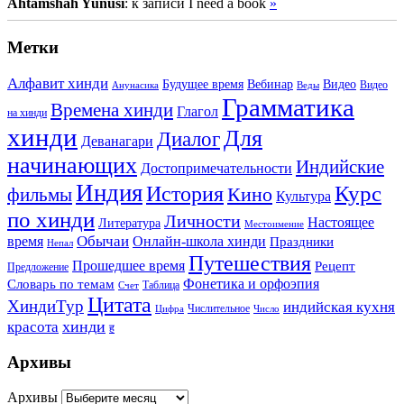
Ahtamshah Yunusi
: к записи I need a book
»
Метки
Алфавит хинди
Будущее время
Вебинар
Видео
Видео
Анунасика
Веды
Грамматика
Времена хинди
Глагол
на хинди
хинди
Для
Диалог
Деванагари
начинающих
Индийские
Достопримечательности
Индия
История
Курс
Кино
фильмы
Культура
по хинди
Личности
Настоящее
Литература
Местоимение
Обычаи
время
Онлайн-школа хинди
Праздники
Непал
Путешествия
Прошедшее время
Рецепт
Предложение
Фонетика и орфоэпия
Словарь по темам
Таблица
Счет
Цитата
ХиндиТур
индийская кухня
Числительное
Цифра
Число
хинди
красота
ह
Архивы
Архивы