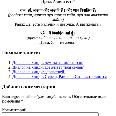
Прем: А дети есть?
राज: हाँ, लड़का और लड़की हैं। और आप विवाहित हैं?
(раадж: хаан, ларкаа аур ларкии хайн. аур аап виваахит
хайн?)
Радж: Да, есть мальчик и девочка. А вы женаты?
प्रेम: मैं विवाहित नहीं हूँ।
(прем: майн виваахит нахиин хуун.)
Прем: Я — не женат.
Похожие записи:
Диалог на хинди: чем ты занимаешься?
Диалог на хинди: где живёт твоя семья?
Диалог на хинди: здравствуй!
Диалог на хинди: Суреш, Рамеш и Сита встречаются
Добавить комментарий
Ваш адрес email не будет опубликован.
Обязательные поля
помечены
*
Комментарий