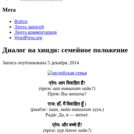
Мета
Войти
Лента записей
Лента комментариев
WordPress.org
Диалог на хинди: семейное положение
Запись опубликована
5 декабря, 2014
प्रेम: आप विवाहित हैं?
(прем: аап виваахит хайн?)
Прем: Вы женаты?
राज: हाँ, मैं विवाहित हूँ।
(раадж: хаан, майн виваахит хуун.)
Радж: Да, я — женат.
प्रेम: और बच्चे हैं?
(прем: аур бачче хайн?)