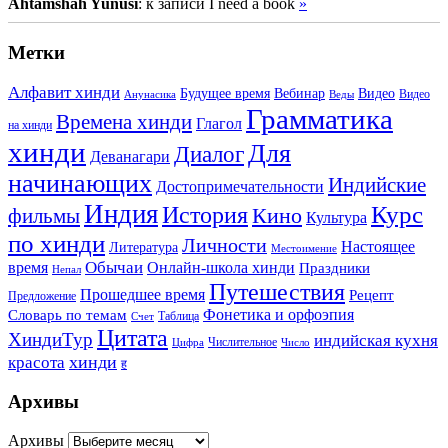
Ahtamshah Yunusi
: к записи I need a book
»
Метки
Алфавит хинди
Будущее время
Вебинар
Видео
Видео
Анунасика
Веды
Грамматика
Времена хинди
Глагол
на хинди
хинди
Для
Диалог
Деванагари
начинающих
Индийские
Достопримечательности
Индия
История
Курс
Кино
фильмы
Культура
по хинди
Личности
Настоящее
Литература
Местоимение
Обычаи
время
Онлайн-школа хинди
Праздники
Непал
Путешествия
Прошедшее время
Рецепт
Предложение
Фонетика и орфоэпия
Словарь по темам
Таблица
Счет
Цитата
ХиндиТур
индийская кухня
Числительное
Цифра
Число
хинди
красота
ह
Архивы
Архивы