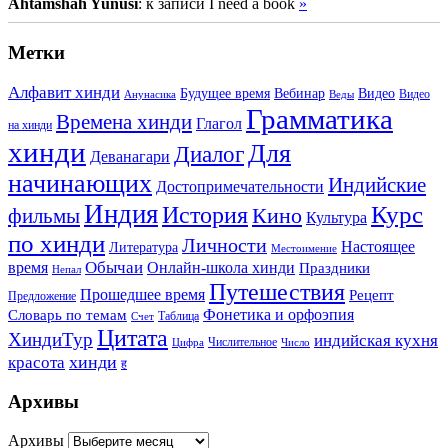
Ahtamshah Yunusi
: к записи I need a book
»
Метки
Алфавит хинди
Будущее время
Вебинар
Видео
Видео
Анунасика
Веды
Грамматика
Времена хинди
Глагол
на хинди
хинди
Для
Диалог
Деванагари
начинающих
Индийские
Достопримечательности
Индия
История
Курс
Кино
фильмы
Культура
по хинди
Личности
Настоящее
Литература
Местоимение
Обычаи
время
Онлайн-школа хинди
Праздники
Непал
Путешествия
Прошедшее время
Рецепт
Предложение
Фонетика и орфоэпия
Словарь по темам
Таблица
Счет
Цитата
ХиндиТур
индийская кухня
Числительное
Цифра
Число
хинди
красота
ह
Архивы
Архивы