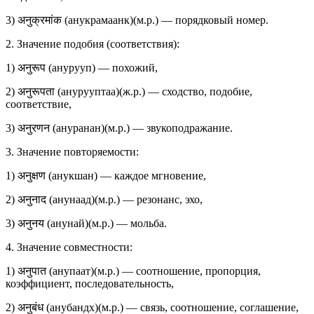
3) अनुक्रमांक (анукрамаанк)(м.р.) — порядковый номер.
2. Значение подобия (соответствия):
1) अनुरूप (анурууп) — похожий,
2) अनुरूपता (анурууптаа)(ж.р.) — сходство, подобие,
соответствие,
3) अनुरणन (ануранан)(м.р.) — звукоподражание.
3. Значение повторяемости:
1) अनुक्षण (анукшан) — каждое мгновение,
2) अनुनाद (анунаад)(м.р.) — резонанс, эхо,
3) अनुनय (анунай)(м.р.) — мольба.
4. Значение совместности:
1) अनुपात (анупаат)(м.р.) — соотношение, пропорция,
коэффициент, последовательность,
2) अनुबंध (анубандх)(м.р.) — связь, соотношение, соглашение,