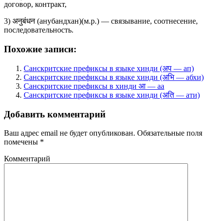
договор, контракт,
3) अनुबंधन (анубандхан)(м.р.) — связывание, соотнесение,
последовательность.
Похожие записи:
Санскритские префиксы в языке хинди (अप — ап)
Санскритские префиксы в языке хинди (अभि — абхи)
Санскритские префиксы в хинди आ — аа
Санскритские префиксы в языке хинди (अति — ати)
Добавить комментарий
Ваш адрес email не будет опубликован.
Обязательные поля
помечены
*
Комментарий