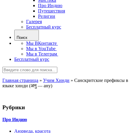
Мистика
Про Индию
Путешествия
Религии
Галерея
Бесплатный курс
Поиск
Мы ВКонтакте
Мы в YouTube
Мы в Телеграм
Бесплатный курс
Главная страница
»
Учим Хинди
»
Санскритские префиксы в
языке хинди (अनु — ану)
Рубрики
Про Индию
Аюрведа, красота