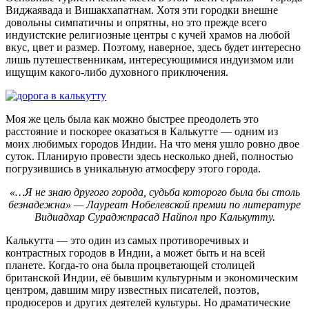
Виджаявада и Вишакхапатнам. Хотя эти городки внешне
довольны симпатичны и опрятны, но это прежде всего
индуистские религиозные центры с кучей храмов на любой
вкус, цвет и размер. Поэтому, наверное, здесь будет интересно
лишь путешественникам, интересующимися индуизмом или
ищущим какого-либо духовного приключения.
Моя же цель была как можно быстрее преодолеть это
расстояние и поскорее оказаться в Калькутте — одним из
моих любимых городов Индии. На что меня ушло ровно двое
суток. Планирую провести здесь несколько дней, полностью
погрузившись в уникальную атмосферу этого города.
«…Я не знаю другого города, судьба которого была бы столь
безнадежна» — Лауреат Нобелевской премии по литературе
Видиадхар Сураджпрасад Найпол про Калькутту.
Калькутта — это один из самых противоречивых и
контрастных городов в Индии, а может быть и на всей
планете. Когда-то она была процветающей столицей
британской Индии, её бывшим культурным и экономическим
центром, давшим миру известных писателей, поэтов,
продюсеров и других деятелей культуры. Но драматические