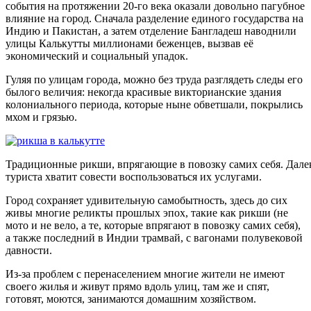
события на протяжении 20-го века оказали довольно пагубное
влияние на город. Сначала разделение единого государства на
Индию и Пакистан, а затем отделение Бангладеш наводнили
улицы Калькутты миллионами беженцев, вызвав её
экономический и социальный упадок.
Гуляя по улицам города, можно без труда разглядеть следы его
былого величия: некогда красивые викторианские здания
колониального периода, которые ныне обветшали, покрылись
мхом и грязью.
Традиционные рикши, впрягающие в повозку самих себя. Далек
туриста хватит совести воспользоваться их услугами.
Город сохраняет удивительную самобытность, здесь до сих
живы многие реликты прошлых эпох, такие как рикши (не
мото и не вело, а те, которые впрягают в повозку самих себя),
а также последний в Индии трамвай, с вагонами полувековой
давности.
Из-за проблем с перенаселением многие жители не имеют
своего жилья и живут прямо вдоль улиц, там же и спят,
готовят, моются, занимаются домашним хозяйством.