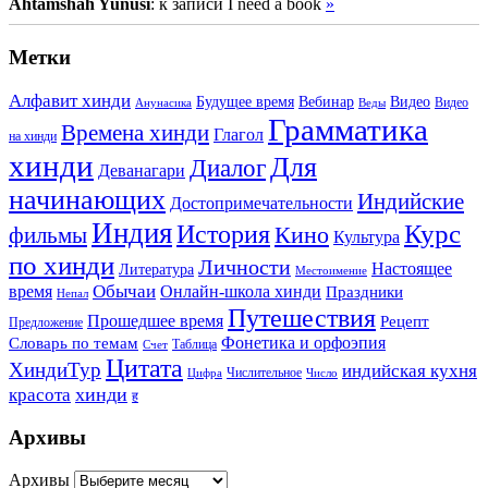
Ahtamshah Yunusi
: к записи I need a book
»
Метки
Алфавит хинди
Будущее время
Вебинар
Видео
Видео
Анунасика
Веды
Грамматика
Времена хинди
Глагол
на хинди
хинди
Для
Диалог
Деванагари
начинающих
Индийские
Достопримечательности
Индия
История
Курс
Кино
фильмы
Культура
по хинди
Личности
Настоящее
Литература
Местоимение
Обычаи
время
Онлайн-школа хинди
Праздники
Непал
Путешествия
Прошедшее время
Рецепт
Предложение
Фонетика и орфоэпия
Словарь по темам
Таблица
Счет
Цитата
ХиндиТур
индийская кухня
Числительное
Цифра
Число
хинди
красота
ह
Архивы
Архивы