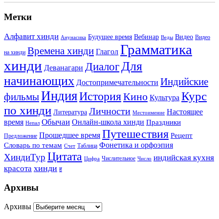
Метки
Алфавит хинди
Будущее время
Вебинар
Видео
Видео
Анунасика
Веды
Грамматика
Времена хинди
Глагол
на хинди
хинди
Для
Диалог
Деванагари
начинающих
Индийские
Достопримечательности
Индия
История
Курс
Кино
фильмы
Культура
по хинди
Личности
Настоящее
Литература
Местоимение
Обычаи
время
Онлайн-школа хинди
Праздники
Непал
Путешествия
Прошедшее время
Рецепт
Предложение
Фонетика и орфоэпия
Словарь по темам
Таблица
Счет
Цитата
ХиндиТур
индийская кухня
Числительное
Цифра
Число
хинди
красота
ह
Архивы
Архивы