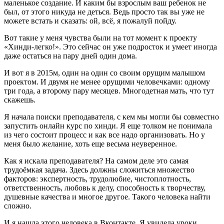
маленькое создание. И каким бы взрослым ваш ребенок не
был, от этого никуда не деться. Ведь просто так вы уже не
можете встать и сказать: ой, всё, я пожалуй пойду.
Вот такие у меня чувства были на тот момент к проекту
«Хинди-легко!». Это сейчас он уже подросток и умеет иногда
даже остаться на пару дней один дома.
И вот я в 2015м, один на один со своим орущим малышом
проектом. И двумя не менее орущими человечками: одному
три года, а второму пару месяцев. Многодетная мать, что тут
скажешь.
Я начала поиски преподавателя, с кем мы могли бы совместно
запустить онлайн курс по хинди. Я еще толком не понимала
из чего состоит процесс и как все надо организовать. Но у
меня было желание, хоть еще весьма неуверенное.
Как я искала преподавателя? На самом деле это самая
трудоёмкая задача. Здесь должны сложиться множество
факторов: экспертность, трудолюбие, чистоплотность,
ответственность, любовь к делу, способность к творчеству,
душевные качества и многое другое. Такого человека найти
сложно.
И я нашла этого человека в Вконтакте. Я увидела уроки,