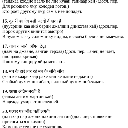
(гаддхаа кходне ваалэ ке лие куаан таййаар хей) (досл. пер.
Для роющего яму, колодец готов.)
Кто роет другому яму, сам в неё попадёт.
16. दूसरीं का ऐब बड़ी जल्दी दीखता है ।
(дуусриин каа айб барии джалдии диикхтаа хай) (досл.пер.
Порок других видится быстро)
В чужом глазу соломинку видим, в своём бревна не замечаем.
17. नाच न जाने, आँगन टेढ़ा ।
(наач на джаане, аанган терхаа) (досл. пер. Танец не идет,
площадка кривая)
Плохому танцору яйца мешают.
18. मन के हारे हार रहे मन के जीते जीत
(ман ке хааре хаар рахе ман ке джиите джиит)
Слабый духом погибает, сильный духом побеждает.
19. आशा अंतिम मरती है ।
(аашаа антим мартии хай)
Надежда умирает последней.
20. पत्थर पर जोंक नहीं लगती
(паттхар пар джонк нахиин лагтии)(досл.пер: пиявке не
присосаться к камню)
Каменное сердце не смягчишь.