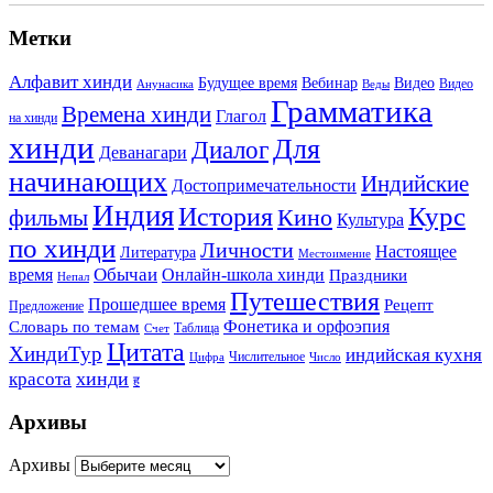
Метки
Алфавит хинди
Будущее время
Вебинар
Видео
Видео
Анунасика
Веды
Грамматика
Времена хинди
Глагол
на хинди
хинди
Для
Диалог
Деванагари
начинающих
Индийские
Достопримечательности
Индия
История
Курс
Кино
фильмы
Культура
по хинди
Личности
Настоящее
Литература
Местоимение
Обычаи
время
Онлайн-школа хинди
Праздники
Непал
Путешествия
Прошедшее время
Рецепт
Предложение
Фонетика и орфоэпия
Словарь по темам
Таблица
Счет
Цитата
ХиндиТур
индийская кухня
Числительное
Цифра
Число
хинди
красота
ह
Архивы
Архивы