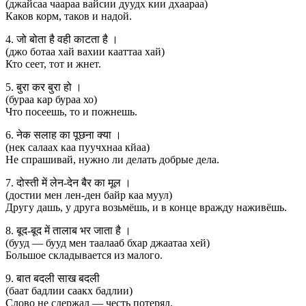
(джайсаа чаараа вайсии дуудх кии дхаараа)
Каков корм, таков и надой.
4. जो बोता है वही काटता है ।
(джо ботаа хай вахии кааттаа хай)
Кто сеет, тот и жнет.
5. बुरा कर बुरा हो ।
(бураа кар бураа хо)
Что посеешь, то и пожнешь.
6. नेक सलाह का पूछना क्या ।
(нек салаах каа пуучхнаа кйаа)
Не спрашивай, нужно ли делать добрые дела.
7. दोस्ती में लेन-देन बैर का मूल ।
(достии мен лен-ден байр каа муул)
Другу дашь, у друга возьмёшь, и в конце вражду наживёшь.
8. बूद-बूद में तालाब भर जाता है ।
(бууд — бууд мен таалааб бхар джаатаа хей)
Большое складывается из малого.
9. बात बदली साख बदली
(баат бадлии саакх бадлии)
Слово не сдержал — честь потерял.