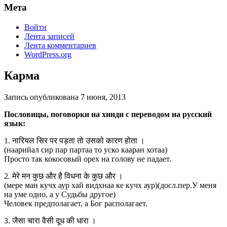
Мета
Войти
Лента записей
Лента комментариев
WordPress.org
Карма
Запись опубликована
7 июня, 2013
Пословицы, поговорки на хинди с переводом на русский
язык:
1. नारियल सिर पर पड़ता तो उसको कारण होता ।
(наарийал сир пар партаа то уско кааран хотаа)
Просто так кокосовый орех на голову не падает.
2. मेरे मन कुछ और है विधना के कुछ और ।
(мере ман кучх аур хай видхнаа ке кучх аур)(досл.пер.У меня
на уме одно, а у Судьбы другое)
Человек предполагает, а Бог располагает.
3. जैसा चारा वैसी दूध की धारा ।