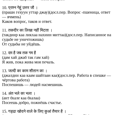
10. प्रश्न गेहूं उत्तर जौ ।
(прашн гехуун уттар джау)(досл.пер. Вопрос -пшеница, ответ
— ячмень)
Каков вопрос, таков и ответ.
11. तकदीर का लिखा नहीं मिटता ।
(такдиир каа ликхаа нахиин миттаа)(досл.пер. Написанное на
судьбе не уничтожишь)
От судьбы не уйдёшь.
12. दम है जब तक गम है
(дам хай джаб так гам хай)
Я жив, пока жива моя печаль.
13. जल्दी का काम शौतान का ।
(джалдии каа каам шайтаан каа)(досл.пер. Работа в спешке —
чёртова работа)
Поспешишь — людей насмешишь.
14. अंत भले का भला ।
(ант бхале каа бхалаа)
Посеешь добро, пожнёшь счастье.
15. गड्ढा खोदने वाले के लिए कुआं तैयार है ।