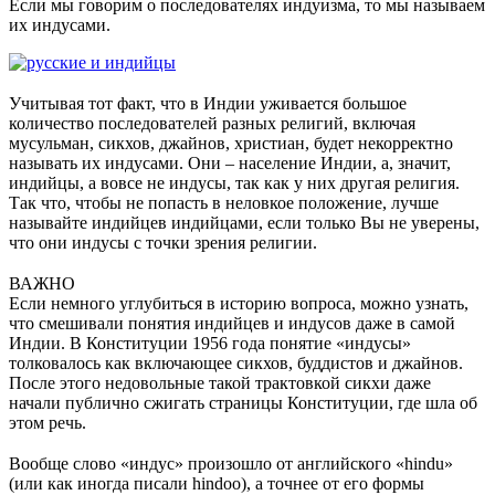
Если мы говорим о последователях индуизма, то мы называем
их индусами.
⠀
Учитывая тот факт, что в Индии уживается большое
количество последователей разных религий, включая
мусульман, сикхов, джайнов, христиан, будет некорректно
называть их индусами. Они – население Индии, а, значит,
индийцы, а вовсе не индусы, так как у них другая религия.
Так что, чтобы не попасть в неловкое положение, лучше
называйте индийцев индийцами, если только Вы не уверены,
что они индусы с точки зрения религии.
⠀
ВАЖНО
Если немного углубиться в историю вопроса, можно узнать,
что смешивали понятия индийцев и индусов даже в самой
Индии. В Конституции 1956 года понятие «индусы»
толковалось как включающее сикхов, буддистов и джайнов.
После этого недовольные такой трактовкой сикхи даже
начали публично сжигать страницы Конституции, где шла об
этом речь.
⠀
Вообще слово «индус» произошло от английского «hindu»
(или как иногда писали hindoo), а точнее от его формы