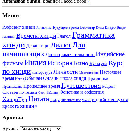
Ahtamshah Yunusi
: к записи I need a book
»
Метки
Алфавит хинди
Будущее время
Вебинар
Видео
Видео
Анунасика
Веды
Грамматика
Времена хинди
Глагол
на хинди
хинди
Для
Диалог
Деванагари
начинающих
Индийские
Достопримечательности
Индия
История
Курс
Кино
фильмы
Культура
по хинди
Личности
Настоящее
Литература
Местоимение
Обычаи
время
Онлайн-школа хинди
Праздники
Непал
Путешествия
Прошедшее время
Рецепт
Предложение
Фонетика и орфоэпия
Словарь по темам
Таблица
Счет
Цитата
ХиндиТур
индийская кухня
Числительное
Цифра
Число
хинди
красота
ह
Архивы
Архивы