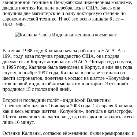
авиационной технике в Пенджабском инженерном колледже,
двадцатилетняя Калпана перебралась в США. Здесь она
получила две магистерские и одну докторскую степень по
аэрокосмической технике. И всё это всего лишь за 6 лет –
1982-1988.
В том же 1988 году Калпана начала работать в НАСА. А в
1991 году, едва получив гражданство США, она подала
документы в Корпус астронавтов НАСА. Четыре года спустя,
в 1995 году, Калпана была зачислена в Корпус, а ещё два года
спустя, в ноябре 1997 года, Калпана, в составе экипажа из
шести астронавтов, полетела в космос на шаттле «Колумбия»,
став первой индианкой-космонавтом в истории. Этот полёт
продлился 15 с половиной дней.
Второй и последний полёт «индийской Валентины
Терешковой» начался 16 января 2003 года. 1 февраля Калпана,
как и весь экипаж шаттла «Колумбия», погибла в катастрофе.
Шаттл развалился на части, когда до посадки оставалось всего
лишь 16 минут.
Останки Калпаны, согласно её желанию, были кремированы и