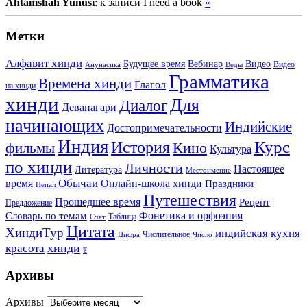
Ahtamshah Yunusi
: к записи I need a book
»
Метки
Алфавит хинди
Будущее время
Вебинар
Видео
Видео
Анунасика
Веды
Грамматика
Времена хинди
Глагол
на хинди
хинди
Для
Диалог
Деванагари
начинающих
Индийские
Достопримечательности
Индия
История
Курс
Кино
фильмы
Культура
по хинди
Личности
Настоящее
Литература
Местоимение
Обычаи
время
Онлайн-школа хинди
Праздники
Непал
Путешествия
Прошедшее время
Рецепт
Предложение
Фонетика и орфоэпия
Словарь по темам
Таблица
Счет
Цитата
ХиндиТур
индийская кухня
Числительное
Цифра
Число
хинди
красота
ह
Архивы
Архивы