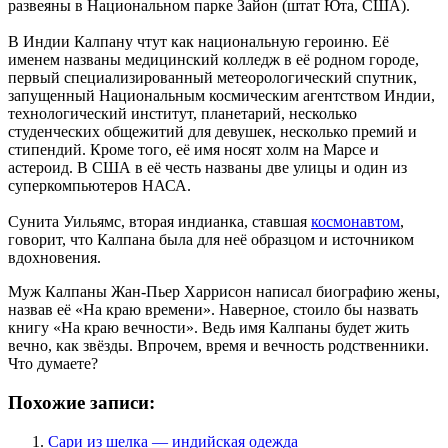
развеяны в Национальном парке Зайон (штат Юта, США).
В Индии Калпану чтут как национальную героиню. Её
именем названы медицинский колледж в её родном городе,
первый специализированный метеорологический спутник,
запущенный Национальным космическим агентством Индии,
технологический институт, планетарий, несколько
студенческих общежитий для девушек, несколько премий и
стипендий. Кроме того, её имя носят холм на Марсе и
астероид. В США в её честь названы две улицы и один из
суперкомпьютеров НАСА.
Сунита Уильямс, вторая индианка, ставшая
космонавтом
,
говорит, что Калпана была для неё образцом и источником
вдохновения.
Муж Калпаны Жан-Пьер Харрисон написал биографию жены,
назвав её «На краю времени». Наверное, стоило бы назвать
книгу «На краю вечности». Ведь имя Калпаны будет жить
вечно, как звёзды. Впрочем, время и вечность родственники.
Что думаете?
Похожие записи:
Сари из шелка — индийская одежда