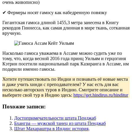
очень живописно)
✔ Фермеры носят гамосу как набедренную повязку
Гигантская гамоса длиной 1455,3 метра занесена в Книгу
рекордов Гиннесса, как самая длинная в мире ткань, сотканная
вручную.
Насколько гамоса уважаема в Ассаме можно судить уже по
тому, что, когда весной 2016 года принц Уильям и герцогиня
Кэтрин посетили национальный парк Казиранга в Ассаме, им
подарили именно гамосы.
Хотите путешествовать по Индии и познавать её новые места
и даже учить хинди с преподавателем? У нас есть для вас
несколько авторских туров в Индию. Смотрите описание и
выберите свой тур в Индию здесь:
https://get.hindirus.ru/hinditur
Похожие записи:
Достопримечательности штата Пенджаб
Бхангра — мужской танец из штата Пенджаб
Штат Махараштра в Индии: история,