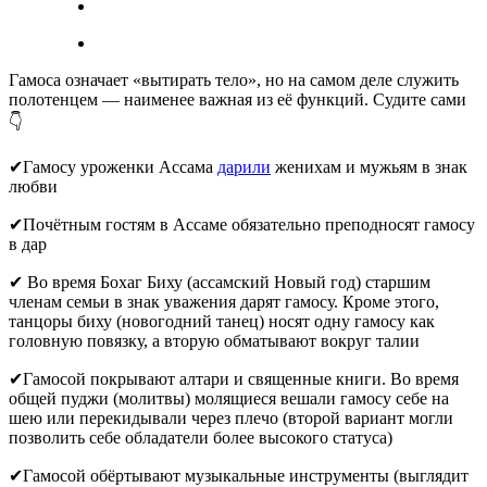
Гамоса означает «вытирать тело», но на самом деле служить
полотенцем — наименее важная из её функций. Судите сами
👇
✔Гамосу уроженки Ассама
дарили
женихам и мужьям в знак
любви
✔Почётным гостям в Ассаме обязательно преподносят гамосу
в дар
✔ Во время Бохаг Биху (ассамский Новый год) старшим
членам семьи в знак уважения дарят гамосу. Кроме этого,
танцоры биху (новогодний танец) носят одну гамосу как
головную повязку, а вторую обматывают вокруг талии
✔Гамосой покрывают алтари и священные книги. Во время
общей пуджи (молитвы) молящиеся вешали гамосу себе на
шею или перекидывали через плечо (второй вариант могли
позволить себе обладатели более высокого статуса)
✔Гамосой обёртывают музыкальные инструменты (выглядит