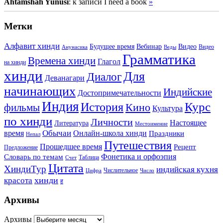
Ahtamshah Yunusi
: к записи I need a book
»
Метки
Алфавит хинди
Будущее время
Вебинар
Видео
Видео
Анунасика
Веды
Грамматика
Времена хинди
Глагол
на хинди
хинди
Для
Диалог
Деванагари
начинающих
Индийские
Достопримечательности
Индия
История
Курс
Кино
фильмы
Культура
по хинди
Личности
Настоящее
Литература
Местоимение
Обычаи
время
Онлайн-школа хинди
Праздники
Непал
Путешествия
Прошедшее время
Рецепт
Предложение
Фонетика и орфоэпия
Словарь по темам
Таблица
Счет
Цитата
ХиндиТур
индийская кухня
Числительное
Цифра
Число
хинди
красота
ह
Архивы
Архивы