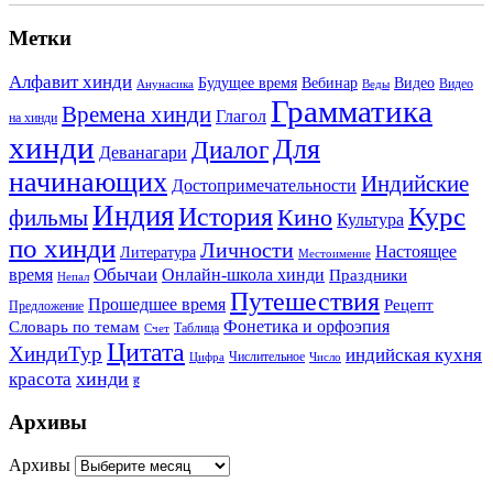
Метки
Алфавит хинди
Будущее время
Вебинар
Видео
Видео
Анунасика
Веды
Грамматика
Времена хинди
Глагол
на хинди
хинди
Для
Диалог
Деванагари
начинающих
Индийские
Достопримечательности
Индия
История
Курс
Кино
фильмы
Культура
по хинди
Личности
Настоящее
Литература
Местоимение
Обычаи
время
Онлайн-школа хинди
Праздники
Непал
Путешествия
Прошедшее время
Рецепт
Предложение
Фонетика и орфоэпия
Словарь по темам
Таблица
Счет
Цитата
ХиндиТур
индийская кухня
Числительное
Цифра
Число
хинди
красота
ह
Архивы
Архивы