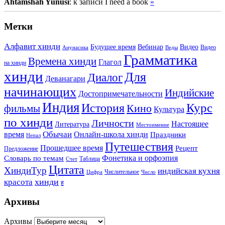
Ahtamshah Yunusi
: к записи I need a book
»
Метки
Алфавит хинди
Будущее время
Вебинар
Видео
Видео
Анунасика
Веды
Грамматика
Времена хинди
Глагол
на хинди
хинди
Для
Диалог
Деванагари
начинающих
Индийские
Достопримечательности
Индия
История
Курс
Кино
фильмы
Культура
по хинди
Личности
Настоящее
Литература
Местоимение
Обычаи
время
Онлайн-школа хинди
Праздники
Непал
Путешествия
Прошедшее время
Рецепт
Предложение
Фонетика и орфоэпия
Словарь по темам
Таблица
Счет
Цитата
ХиндиТур
индийская кухня
Числительное
Цифра
Число
хинди
красота
ह
Архивы
Архивы