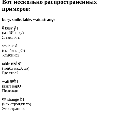
Вот несколько распространённых
примеров:
busy, smile, table, wait, strange
मैं busy हूँ l
(мэ бИзи ху)
Я занят/та.
smile करो!
(смайл карО)
Улыбнись!
table कहाँ है?
(тэйбл кахА хэ)
Где стол?
wait करो l
(вэйт карО)
Подожди.
यह strange है l
(йех стрэндж хэ)
Это странно.