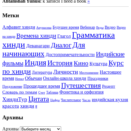
Ahtamshah Yunusi
: к записи I need a book
»
Метки
Алфавит хинди
Будущее время
Вебинар
Видео
Видео
Анунасика
Веды
Грамматика
Времена хинди
Глагол
на хинди
хинди
Для
Диалог
Деванагари
начинающих
Индийские
Достопримечательности
Индия
История
Курс
Кино
фильмы
Культура
по хинди
Личности
Настоящее
Литература
Местоимение
Обычаи
время
Онлайн-школа хинди
Праздники
Непал
Путешествия
Прошедшее время
Рецепт
Предложение
Фонетика и орфоэпия
Словарь по темам
Таблица
Счет
Цитата
ХиндиТур
индийская кухня
Числительное
Цифра
Число
хинди
красота
ह
Архивы
Архивы