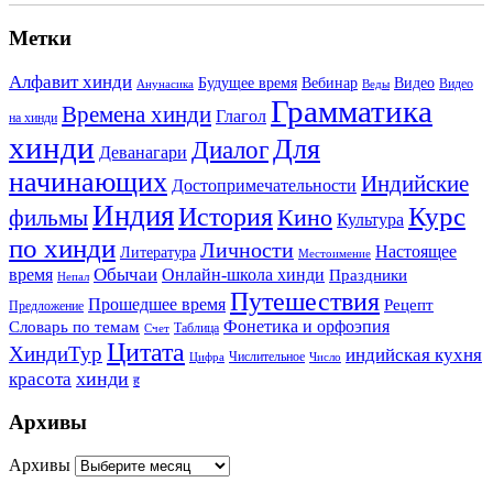
Метки
Алфавит хинди
Будущее время
Вебинар
Видео
Видео
Анунасика
Веды
Грамматика
Времена хинди
Глагол
на хинди
хинди
Для
Диалог
Деванагари
начинающих
Индийские
Достопримечательности
Индия
История
Курс
Кино
фильмы
Культура
по хинди
Личности
Настоящее
Литература
Местоимение
Обычаи
время
Онлайн-школа хинди
Праздники
Непал
Путешествия
Прошедшее время
Рецепт
Предложение
Фонетика и орфоэпия
Словарь по темам
Таблица
Счет
Цитата
ХиндиТур
индийская кухня
Числительное
Цифра
Число
хинди
красота
ह
Архивы
Архивы