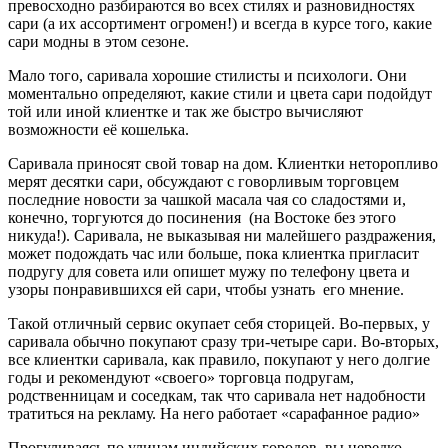
превосходно разбираются во всех стилях и разновидностях
сари (а их ассортимент огромен!) и всегда в курсе того, какие
сари модны в этом сезоне.
Мало того, саривала хорошие стилисты и психологи. Они
моментально определяют, какие стили и цвета сари подойдут
той или иной клиентке и так же быстро вычисляют
возможности её кошелька.
Саривала приносят свой товар на дом. Клиентки неторопливо
мерят десятки сари, обсуждают с говорливым торговцем
последние новости за чашкой масала чая со сладостями и,
конечно, торгуются до посинения (на Востоке без этого
никуда!). Саривала, не выказывая ни малейшего раздражения,
может подождать час или больше, пока клиентка пригласит
подругу для совета или опишет мужу по телефону цвета и
узоры понравившихся ей сари, чтобы узнать его мнение.
Такой отличный сервис окупает себя сторицей. Во-первых, у
саривала обычно покупают сразу три-четыре сари. Во-вторых,
все клиентки саривала, как правило, покупают у него долгие
годы и рекомендуют «своего» торговца подругам,
родственницам и соседкам, так что саривала нет надобности
тратиться на рекламу. На него работает «сарафанное радио»
Прогуливаясь по улицам индийских городов, вы нередко