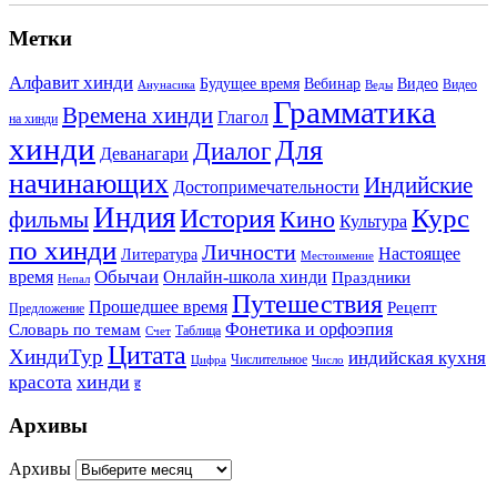
Метки
Алфавит хинди
Будущее время
Вебинар
Видео
Видео
Анунасика
Веды
Грамматика
Времена хинди
Глагол
на хинди
хинди
Для
Диалог
Деванагари
начинающих
Индийские
Достопримечательности
Индия
История
Курс
Кино
фильмы
Культура
по хинди
Личности
Настоящее
Литература
Местоимение
Обычаи
время
Онлайн-школа хинди
Праздники
Непал
Путешествия
Прошедшее время
Рецепт
Предложение
Фонетика и орфоэпия
Словарь по темам
Таблица
Счет
Цитата
ХиндиТур
индийская кухня
Числительное
Цифра
Число
хинди
красота
ह
Архивы
Архивы