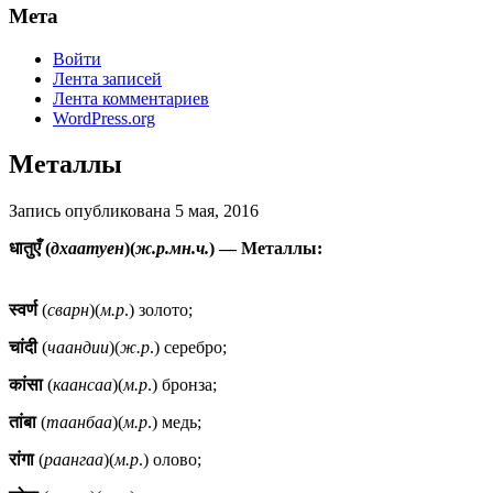
Мета
Войти
Лента записей
Лента комментариев
WordPress.org
Металлы
Запись опубликована
5 мая, 2016
धातुएँ (
дхаатуен
)(
ж.р.мн.ч.
) — Металлы:
स्वर्ण
(
сварн
)(
м.р
.) золото;
चांदी
(
чаандии
)(
ж.р
.) серебро;
कांसा
(
каансаа
)(
м.р
.) бронза;
तांबा
(
таанбаа
)(
м.р
.) медь;
रांगा
(
раангаа
)(
м.р
.) олово;