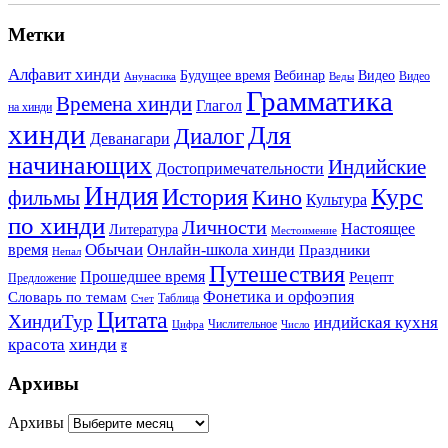
Метки
Алфавит хинди
Будущее время
Вебинар
Видео
Видео
Анунасика
Веды
Грамматика
Времена хинди
Глагол
на хинди
хинди
Для
Диалог
Деванагари
начинающих
Индийские
Достопримечательности
Индия
История
Курс
Кино
фильмы
Культура
по хинди
Личности
Настоящее
Литература
Местоимение
Обычаи
время
Онлайн-школа хинди
Праздники
Непал
Путешествия
Прошедшее время
Рецепт
Предложение
Фонетика и орфоэпия
Словарь по темам
Таблица
Счет
Цитата
ХиндиТур
индийская кухня
Числительное
Цифра
Число
хинди
красота
ह
Архивы
Архивы