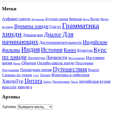
Метки
Алфавит хинди
Будущее время
Вебинар
Видео
Видео
Анунасика
Веды
Грамматика
Времена хинди
Глагол
на хинди
хинди
Для
Диалог
Деванагари
начинающих
Индийские
Достопримечательности
Индия
История
Курс
Кино
фильмы
Культура
по хинди
Личности
Настоящее
Литература
Местоимение
Обычаи
время
Онлайн-школа хинди
Праздники
Непал
Путешествия
Прошедшее время
Рецепт
Предложение
Фонетика и орфоэпия
Словарь по темам
Таблица
Счет
Цитата
ХиндиТур
индийская кухня
Числительное
Цифра
Число
хинди
красота
ह
Архивы
Архивы