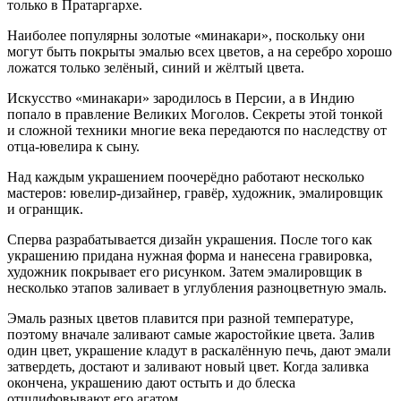
только в Пратаргархе.
Наиболее популярны золотые «минакари», поскольку они
могут быть покрыты эмалью всех цветов, а на серебро хорошо
ложатся только зелёный, синий и жёлтый цвета.
Искусство «минакари» зародилось в Персии, а в Индию
попало в правление Великих Моголов. Секреты этой тонкой
и сложной техники многие века передаются по наследству от
отца-ювелира к сыну.
Над каждым украшением поочерёдно работают несколько
мастеров: ювелир-дизайнер, гравёр, художник, эмалировщик
и огранщик.
Сперва разрабатывается дизайн украшения. После того как
украшению придана нужная форма и нанесена гравировка,
художник покрывает его рисунком. Затем эмалировщик в
несколько этапов заливает в углубления разноцветную эмаль.
Эмаль разных цветов плавится при разной температуре,
поэтому вначале заливают самые жаростойкие цвета. Залив
один цвет, украшение кладут в раскалённую печь, дают эмали
затвердеть, достают и заливают новый цвет. Когда заливка
окончена, украшению дают остыть и до блеска
отшлифовывают его агатом.