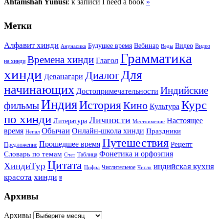
Ahtamshah Yunusi
: к записи I need a book
»
Метки
Алфавит хинди
Будущее время
Вебинар
Видео
Видео
Анунасика
Веды
Грамматика
Времена хинди
Глагол
на хинди
хинди
Для
Диалог
Деванагари
начинающих
Индийские
Достопримечательности
Индия
История
Курс
Кино
фильмы
Культура
по хинди
Личности
Настоящее
Литература
Местоимение
Обычаи
время
Онлайн-школа хинди
Праздники
Непал
Путешествия
Прошедшее время
Рецепт
Предложение
Фонетика и орфоэпия
Словарь по темам
Таблица
Счет
Цитата
ХиндиТур
индийская кухня
Числительное
Цифра
Число
хинди
красота
ह
Архивы
Архивы