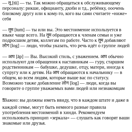
— तू [tū] — ты. Так можно обращаться к обслуживающему
персоналу: рикше, официанту, дхоби и тд., ребёнку, ооочень
близкому другу или к кому-то, кого вы сами считаете «ниже»
себя
⠀
— तुम [tum] — ты или вы. Это местоимение используется в
языке чаще всего. На तुम обращаются к членам семьи и уже
подросшим детям, коллегам по работе. Часто к तुम добавляют
लोग [log] — люди, чтобы указать, что речь идёт о группе людей
⠀
— आप [āp] — Вы. Высокий стиль, с уважением. आप обычно
используют для обращения к наставникам — гуру, старшим
родственникам — бабушке, дедушке, отцу, матери, иногда к
супругу или к детям. На आप обращаются к начальнику — в
общем, ко всем людям, которые выше вас по статусу.
Возможно также добавление लोग [log] — люди, когда вы
говорите о группе уважаемых вами людей или незнакомцам
⠀
❗Важно: вы должны иметь ввиду, что в каждом штате и даже в
каждой семье, могут быть немного разные правила
употребления местоимений в хинди. Рекомендуем
использовать принцип «зеркала» — слушать как говорят ваши
знакомые или друзья.
⠀