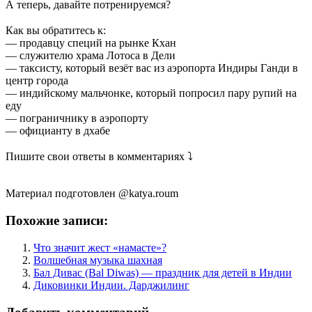
А теперь, давайте потренируемся?
⠀
Как вы обратитесь к:
— продавцу специй на рынке Кхан
— служителю храма Лотоса в Дели
— таксисту, который везёт вас из аэропорта Индиры Ганди в
центр города
— индийскому мальчонке, который попросил пару рупий на
еду
— пограничнику в аэропорту
— официанту в дхабе
⠀
Пишите свои ответы в комментариях ⤵
⠀
Материал подготовлен @katya.roum
Похожие записи:
Что значит жест «намасте»?
Волшебная музыка шахная
Бал Дивас (Bal Diwas) — праздник для детей в Индии
Диковинки Индии. Дарджилинг