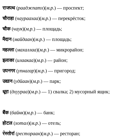
राजपथ
(
рааджпатх
)(
м.р
.) — проспект;
चौराहा
(
чаураахаа
)(
м.р
.) — перекрёсток;
चौक
(
чаук
)(
м.р
.) — площадь;
मैदान
(
майдаан
)(
м.р.
) — площадь;
महल्ला
(
махаллаа
)(
м.р
.) — микрорайон;
इलाका
(
илаакаа
)(
м.р
.) — район;
उपनगर
(
упнагар
)(
м.р
.) — пригород;
उद्यान
(
удйаан
)(
м.р
.) — парк;
धूरा
(
дхуураа
)(
м.р
.) — 1) свалка; 2) мусорный ящик;
बैंक
(
байнк
)(
м.р
.) — банк;
होटल
(
хотал
)(
м.р
.) — отель;
र॓स्तोरां
(
рестораан
)(
м.р
.) — ресторан;