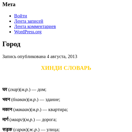
Мета
Войти
Лента записей
Лента комментариев
WordPress.org
Город
Запись опубликована
4 августа, 2013
ХИНДИ СЛОВАРЬ
घर
(
гхар
)(
м.р.
) — дом;
भवन
(
бхаван
)(
м.р
.) — здание;
मकान
(
макаан
)(
м.р
.) — квартира;
मार्ग
(
маарг
)(
м.р
.) — дорога;
सड़क
(
сарак
)(
ж.р
.) — улица;