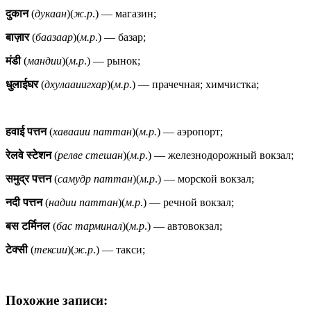
दुकान
(
дукаан
)(
ж.р
.) — магазин;
बाज़ार
(
баазаар
)(
м.р
.) — базар;
मंडी
(
мандии
)(
м.р
.) — рынок;
धुलाईघर
(
дхулааиигхар
)(
м.р
.) — прачечная; химчистка;
हवाई
पत्तन
(
хавааии
паттан
)(
м.р.
) — аэропорт;
रेलवे
स्टेशन
(
релве
стешан
)(
м.р
.) — железнодорожный вокзал;
समुद्र
पत्तन
(
самудр
паттан
)(
м.р
.) — морской вокзал;
नदी
पत्तन
(
надии
паттан
)(
м.р
.) — речной вокзал;
बस
टर्मिनल
(
бас
тарминал
)(
м.р
.) — автовокзал;
टेक्सी
(
тексии
)(
ж.р
.) — такси;
Похожие записи: