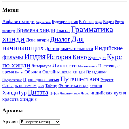
Метки
Алфавит хинди
Будущее время
Вебинар
Видео
Видео
Анунасика
Веды
Грамматика
Времена хинди
Глагол
на хинди
хинди
Для
Диалог
Деванагари
начинающих
Индийские
Достопримечательности
Индия
История
Курс
Кино
фильмы
Культура
по хинди
Личности
Настоящее
Литература
Местоимение
Обычаи
время
Онлайн-школа хинди
Праздники
Непал
Путешествия
Прошедшее время
Рецепт
Предложение
Фонетика и орфоэпия
Словарь по темам
Таблица
Счет
Цитата
ХиндиТур
индийская кухня
Числительное
Цифра
Число
хинди
красота
ह
Архивы
Архивы