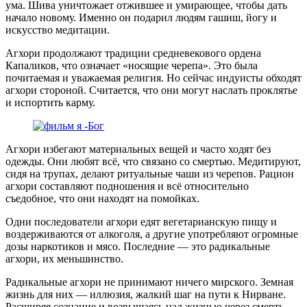
ума. Шива уничтожает отжившее и умирающее, чтобы дать
начало новому. Именно он подарил людям гашиш, йогу и
искусство медитации.
Агхори продолжают традиции средневекового ордена
Капаликов, что означает «носящие черепа». Это была
почитаемая и уважаемая религия. Но сейчас индуисты обходят
агхори стороной. Считается, что они могут наслать проклятье
и испортить карму.
Агхори избегают материальных вещей и часто ходят без
одежды. Они любят всё, что связано со смертью. Медитируют,
сидя на трупах, делают ритуальные чаши из черепов. Рацион
агхори составляют подношения и всё относительно
съедобное, что они находят на помойках.
Одни последователи агхори едят вегетарианскую пищу и
воздерживаются от алкоголя, а другие употребляют огромные
дозы наркотиков и мясо. Последние — это радикальные
агхори, их меньшинство.
Радикальные агхори не принимают ничего мирского. Земная
жизнь для них — иллюзия, жалкий шаг на пути к Нирване.
Расширяя сознание и возвышаясь над жизнью через смерть,