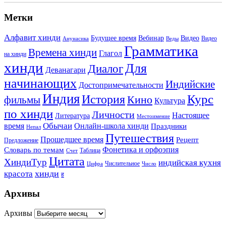
Метки
Алфавит хинди
Будущее время
Вебинар
Видео
Видео
Анунасика
Веды
Грамматика
Времена хинди
Глагол
на хинди
хинди
Для
Диалог
Деванагари
начинающих
Индийские
Достопримечательности
Индия
История
Курс
Кино
фильмы
Культура
по хинди
Личности
Настоящее
Литература
Местоимение
Обычаи
время
Онлайн-школа хинди
Праздники
Непал
Путешествия
Прошедшее время
Рецепт
Предложение
Фонетика и орфоэпия
Словарь по темам
Таблица
Счет
Цитата
ХиндиТур
индийская кухня
Числительное
Цифра
Число
хинди
красота
ह
Архивы
Архивы