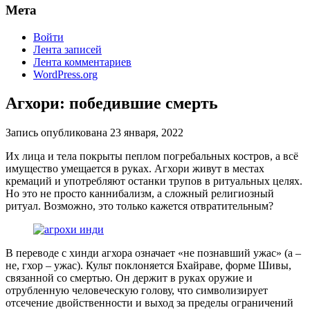
Мета
Войти
Лента записей
Лента комментариев
WordPress.org
Агхори: победившие смерть
Запись опубликована
23 января, 2022
Их лица и тела покрыты пеплом погребальных костров, а всё
имущество умещается в руках. Агхори живут в местах
кремаций и употребляют останки трупов в ритуальных целях.
Но это не просто каннибализм, а сложный религиозный
ритуал. Возможно, это только кажется отвратительным?
В переводе с хинди агхора означает «не познавший ужас» (а –
не, гхор – ужас). Культ поклоняется Бхайраве, форме Шивы,
связанной со смертью. Он держит в руках оружие и
отрубленную человеческую голову, что символизирует
отсечение двойственности и выход за пределы ограничений