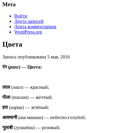
Мета
Войти
Лента записей
Лента комментариев
WordPress.org
Цвета
Запись опубликована
5 мая, 2016
रंग (
ранг
) — Цвета:
लाल
(
лаал
) — красный;
पीला
(
пиилаа
) — жёлтый;
हरा
(
хараа
) — зелёный;
आसमानी
(
аасмаании
) — небесно-голубой;
गुलाबी
(
гулаабии
) — розовый;