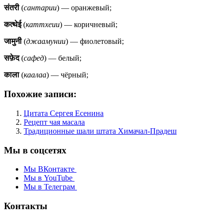
संतरी
(
сантарии
) — оранжевый;
कत्थेई
(
каттхеии
) — коричневый;
जामुनी
(
джаамунии
) — фиолетовый;
सफ़ेद
(
сафед
) — белый;
काला
(
каалаа
) — чёрный;
Похожие записи:
Цитата Сергея Есенина
Рецепт чая масала
Традиционные шали штата Химачал-Прадеш
Мы в соцсетях
Мы ВКонтакте
Мы в YouTube
Мы в Телеграм
Контакты