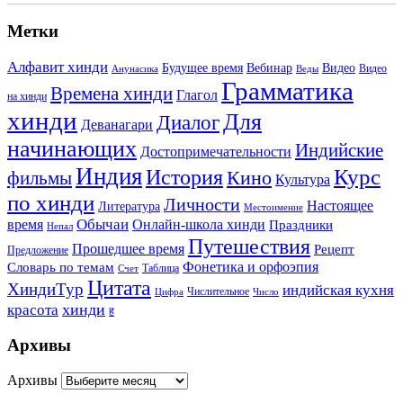
Метки
Алфавит хинди
Будущее время
Вебинар
Видео
Видео
Анунасика
Веды
Грамматика
Времена хинди
Глагол
на хинди
хинди
Для
Диалог
Деванагари
начинающих
Индийские
Достопримечательности
Индия
История
Курс
Кино
фильмы
Культура
по хинди
Личности
Настоящее
Литература
Местоимение
Обычаи
время
Онлайн-школа хинди
Праздники
Непал
Путешествия
Прошедшее время
Рецепт
Предложение
Фонетика и орфоэпия
Словарь по темам
Таблица
Счет
Цитата
ХиндиТур
индийская кухня
Числительное
Цифра
Число
хинди
красота
ह
Архивы
Архивы